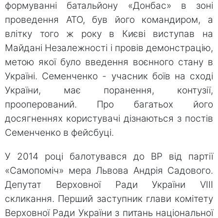
формуванні батальйону «Донбас» в зоні
проведення АТО, був його командиром, а
влітку того ж року в Києві виступав на
Майдані Незалежності і провів демонстрацію,
метою якої було введення воєнного стану в
Україні. Семенченко - учасник боїв на сході
України, має поранення, контузії,
прооперований. Про багатьох його
досягненнях користувачі дізнаються з постів
Семенченко в фейсбуці.
У 2014 році балотувався до ВР від партії
«Самопоміч» мера Львова Андрія Садового.
Депутат Верховної Ради України VIII
скликання. Перший заступник глави комітету
Верховної Ради України з питань національної