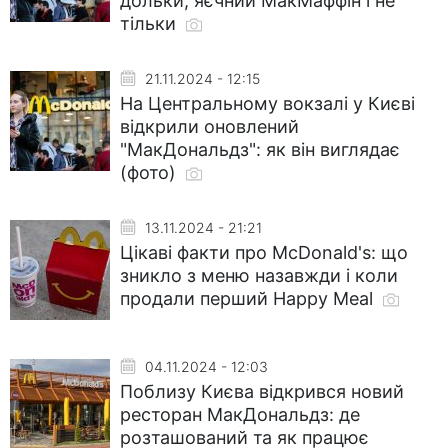
дольки, яєчний МакМаффін і не
тільки
21.11.2024 - 12:15
На Центральному вокзалі у Києві
відкрили оновлений
"МакДональдз": як він виглядає
(фото)
13.11.2024 - 21:21
Цікаві факти про McDonald's: що
зникло з меню назавжди і коли
продали перший Happy Meal
04.11.2024 - 12:03
Поблизу Києва відкрився новий
ресторан МакДональдз: де
розташований та як працює