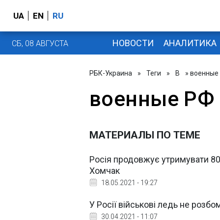
UA
EN
RU
НОВОСТИ
АНАЛИТИКА
СБ, 08 АВГУСТА
РБК-Украина
»
Теги
»
В
» военные
военные РФ
МАТЕРИАЛЫ ПО ТЕМЕ
Росія продовжує утримувати 80 
Хомчак
18.05.2021 - 19:27
У Росії військові ледь не розб
30.04.2021 - 11:07