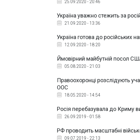
25.09.2020 - 20:46
Україна уважно стежить за росі
21.09.2020 - 13:36
Україна готова до російських н
12.09.2020 - 18:20
Ймовірний майбутній посол США 
05.08.2020 - 21:03
Правоохоронці розслідують учас
ООС
18.05.2020 - 14:54
Росія перебазувала до Криму 
26.09.2019 - 01:58
РФ проводить масштабні військ
09.07.2019 - 22:13