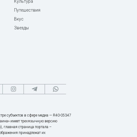
Культура
Путешествия
Вкус
Звезды
тре субъектов в сфере медиа — R40-05347
аина» имеет трехязычную версию
), главная страница портала –
зображения принадлежат их