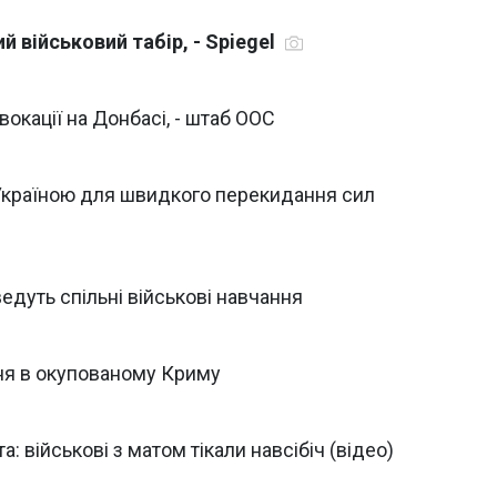
й військовий табір, - Spiegel
окації на Донбасі, - штаб ООС
з Україною для швидкого перекидання сил
ведуть спільні військові навчання
ння в окупованому Криму
а: військові з матом тікали навсібіч (відео)