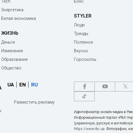
Tech
Бокс
Энергетика
STYLER
Белая экономика
Люди
ЖИЗНЬ
Тренды
Деньги
Полезное
Изменения
Вкусно
Образование
Гороскопы
Общество
UA
EN
RU
Разместить рекламу
ы
Идентификатор онлайн-медиа в Реес
Информационный портал «РБК-Укр
(украинскую, русскую и английскую
https://www.rbc.ua
. Фотографии, и