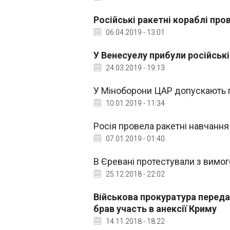
Російські ракетні кораблі про
06.04.2019 - 13:01
У Венесуелу прибули російські
24.03.2019 - 19:13
У Міноборони ЦАР допускають по
10.01.2019 - 11:34
Росія провела ракетні навчанн
07.01.2019 - 01:40
В Єревані протестували з вимог
25.12.2018 - 22:02
Військова прокуратура переда
брав участь в анексії Криму
14.11.2018 - 18:22