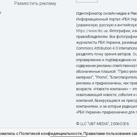
Разместить рекламу
ы
Идентификатор онлайн-медиа в Реес
Информационный портал «РБК-Укр
(украинскую, русскую и английскую
https://www.rbc.ua
. Фотографии, и
правообладателям. Все фотографии
журналисты РБК-Украина, размещен
Commons Attribution 4.0 Internatio
разделять точку зрения авторов. О
опровержению и подтверждению их 
содержание рекламы ответственност
обозначенные плашкой: "Пресс-рели
материал", "Promo", "Благотворител
рекламы и предназначены, как прав
возраста. «Новости компании» – 
охватывающий новости, события и 
компаний, базирующиеся на пресс
компаниями, и за которые редакция
«РБК-Украина» предназначено для ли
© LLC "UBT MEDIA", 2006-2026.
мились с Политикой конфиденциальности, Правилами пользования сай