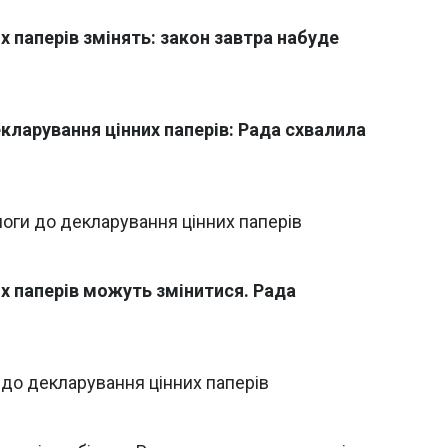
 паперів змінять: закон завтра набуде
екларування цінних паперів: Рада схвалила
оги до декларування цінних паперів
х паперів можуть змінитися. Рада
и до декларування цінних паперів