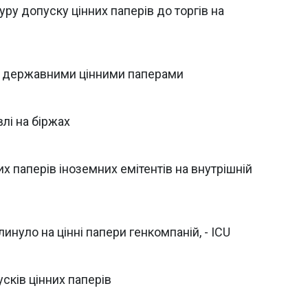
 допуску цінних паперів до торгів на
влі державними цінними паперами
лі на біржах
х паперів іноземних емітентів на внутрішній
нуло на цінні папери генкомпаній, - ICU
ків цінних паперів