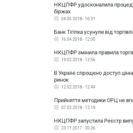
НКЦПФР удосконалила процедуру
біржах
04.05.2018 - 16:31
Банк Тігіпка усунули від торгі
16.04.2018 - 12:00
НКЦПФР змінила правила торгів
19.02.2018 - 12:56
В Україні спрощено доступ цінни
ринок
12.02.2018 - 12:49
Прийняття методики ОРЦ не впли
07.02.2018 - 12:19
НКЦПФР запустила Реєстр випус
23.11.2017 - 20:26