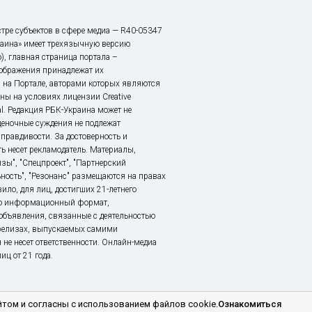
тре субъектов в сфере медиа — R40-05347
аина» имеет трехязычную версию
), главная страница портала –
зображения принадлежат их
 на Портале, авторами которых являются
ы на условиях лицензии Creative
nal. Редакция РБК-Украина может не
ценочные суждения не подлежат
правдивости. За достоверность и
ь несет рекламодатель. Материалы,
зы", "Спецпроект", "Партнерский
ьность", "Резонанс" размещаются на правах
ило, для лиц, достигших 21-летнего
это информационный формат,
объявления, связанные с деятельностью
релизах, выпускаемых самими
 не несет ответственности. Онлайн-медиа
ц от 21 года.
том и согласны с использованием файлов cookie.
Ознакомиться