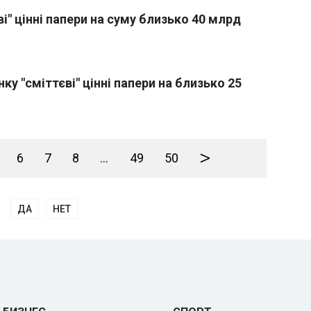
і" цінні папери на суму близько 40 млрд
у "сміттєві" цінні папери на близько 25
>
6
7
8
...
49
50
ДА
НЕТ