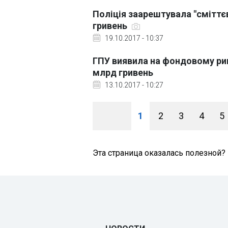
Поліція заарештувала "сміттєв
гривень
19.10.2017 - 10:37
ГПУ виявила на фондовому ринк
млрд гривень
13.10.2017 - 10:27
1
2
3
4
5
Эта страница оказалась полезной?