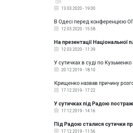
13.03.2020 - 19:00
В Одесі перед конференцією О
12.03.2020 - 15:58
На презентації Національної
12.03.2020 - 11:39
У сутичках в суді по Кузьменк
20.12.2019 - 18:10
Крищенко назвав причину розго
17.12.2019 - 17:22
У сутичках під Радою постра
17.12.2019 - 14:16
Під Радою сталися сутички пр
17.12.2019 - 11:56