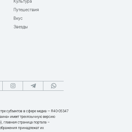
Культура
Путешествия
Вкус
Звезды
тре субъектов в сфере медиа — R40-05347
аина» имеет трехязычную версию
), главная страница портала –
зображения принадлежат их