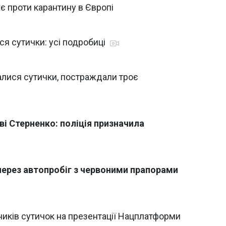
ує проти карантину в Європі
ся сутички: усі подробиці
талися сутички, постраждали троє
ві Стерненко: поліція призначила
через автопробіг з червоними прапорами
ників сутичок на презентації Нацплатформи