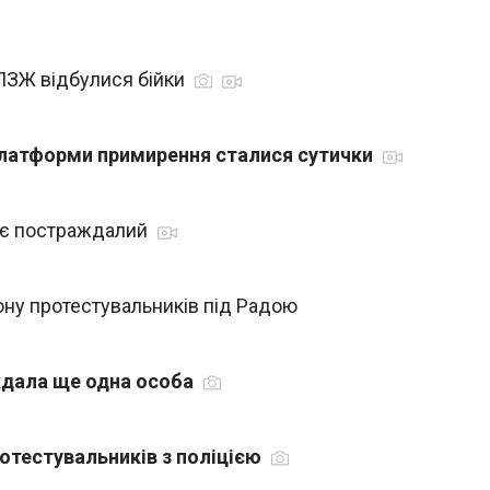
ПЗЖ відбулися бійки
 платформи примирення сталися сутички
о є постраждалий
ну протестувальників під Радою
ждала ще одна особа
отестувальників з поліцією