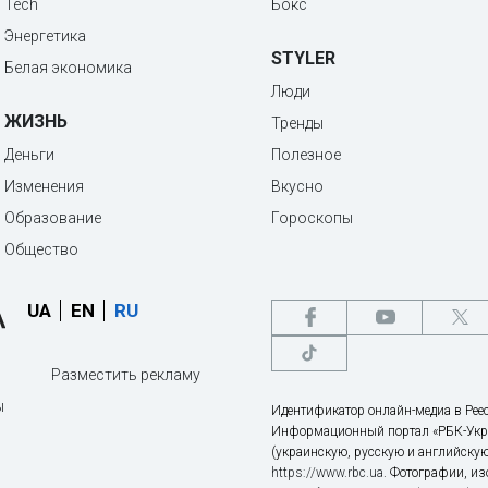
Tech
Бокс
Энергетика
STYLER
Белая экономика
Люди
ЖИЗНЬ
Тренды
Деньги
Полезное
Изменения
Вкусно
Образование
Гороскопы
Общество
UA
EN
RU
Разместить рекламу
ы
Идентификатор онлайн-медиа в Реес
Информационный портал «РБК-Укр
(украинскую, русскую и английскую
https://www.rbc.ua
. Фотографии, и