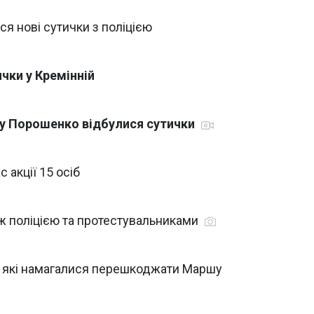
ися нові сутички з поліцією
ички у Кремінній
ту Порошенко відбулися сутички
с акції 15 осіб
іж поліцією та протестувальниками
в, які намагалися перешкоджати Маршу