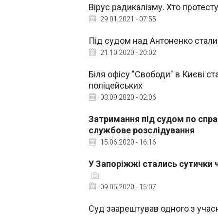
Вірус радикалізму. Хто протест
29.01.2021 - 07:55
Під судом над Антоненко стали
21.10.2020 - 20:02
Біля офісу "Свободи" в Києві с
поліцейських
03.09.2020 - 02:06
Затримання під судом по спра
службове розслідування
15.06.2020 - 16:16
У Запоріжжі стались сутички 
09.05.2020 - 15:07
Суд заарештував одного з учас