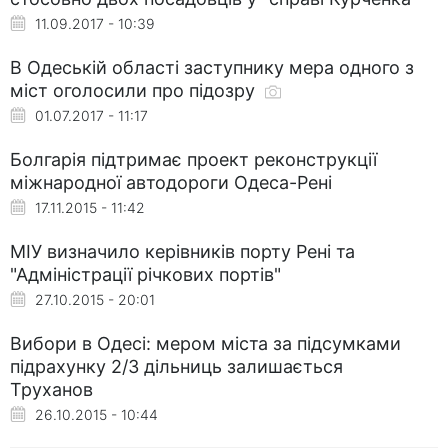
11.09.2017 - 10:39
В Одеській області заступнику мера одного з
міст оголосили про підозру
01.07.2017 - 11:17
Болгарія підтримає проект реконструкції
міжнародної автодороги Одеса-Рені
17.11.2015 - 11:42
МІУ визначило керівників порту Рені та
"Адміністрації річкових портів"
27.10.2015 - 20:01
Вибори в Одесі: мером міста за підсумками
підрахунку 2/3 дільниць залишається
Труханов
26.10.2015 - 10:44