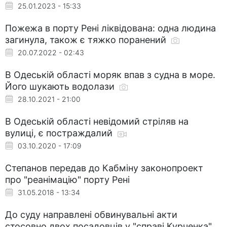
25.01.2023 - 15:33
Пожежа в порту Рені ліквідована: одна людина
загинула, також є тяжко поранений
20.07.2022 - 02:43
В Одеській області моряк впав з судна в море.
Його шукають водолази
28.10.2021 - 21:00
В Одеській області невідомий стріляв на
вулиці, є постраждалий
03.10.2020 - 17:09
Степанов передав до Кабміну законопроект
про "реанімацію" порту Рені
31.05.2018 - 13:34
До суду направлені обвинувальні акти
стосовно двох посадовців у "справі Курченка"