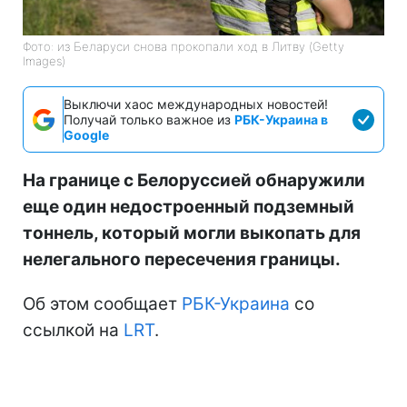
Фото: из Беларуси снова прокопали ход в Литву (Getty
Images)
Выключи хаос международных новостей!
Получай только важное из
РБК-Украина в
Google
На границе с Белоруссией обнаружили
еще один недостроенный подземный
тоннель, который могли выкопать для
нелегального пересечения границы.
Об этом сообщает
РБК-Украина
со
ссылкой на
LRT
.