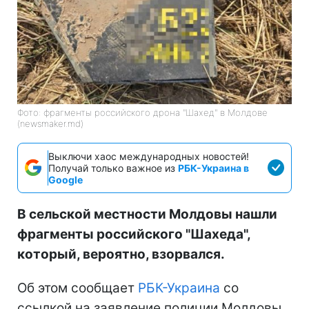
Фото: фрагменты российского дрона "Шахед" в Молдове
(newsmaker.md)
Выключи хаос международных новостей!
Получай только важное из
РБК-Украина в
Google
В сельской местности Молдовы нашли
фрагменты российского "Шахеда",
который, вероятно, взорвался.
Об этом сообщает
РБК-Украина
со
ссылкой на заявление полиции Молдовы,