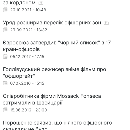
за кордоном
20.10.2021 - 10:48
Уряд розширив перелік офшорних зон
29.09.2021 - 13:32
Євросоюз затвердив "чорний список" з 17
країн-офшорів
05.12.2017 - 17:15
Голлівудський режисер зніме фільм про
"офшоргейт"
07.07.2016 - 15:15
Співробітника фірми Mossack Fonseca
затримали в Швейцарії
15.06.2016 - 23:00
Порошенко заявив, що ніякого офшорного
скандалу не було