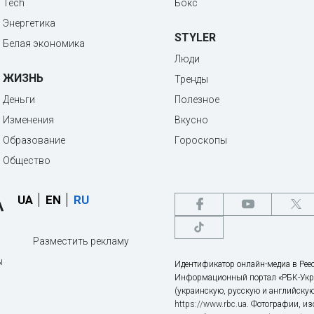
Tech
Бокс
Энергетика
STYLER
Белая экономика
Люди
ЖИЗНЬ
Тренды
Деньги
Полезное
Изменения
Вкусно
Образование
Гороскопы
Общество
UA
EN
RU
Разместить рекламу
ы
Идентификатор онлайн-медиа в Реес
Информационный портал «РБК-Укр
(украинскую, русскую и английскую
https://www.rbc.ua
. Фотографии, и