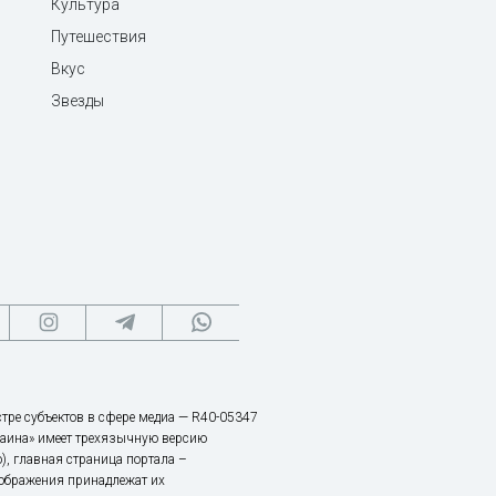
Культура
Путешествия
Вкус
Звезды
тре субъектов в сфере медиа — R40-05347
аина» имеет трехязычную версию
), главная страница портала –
зображения принадлежат их