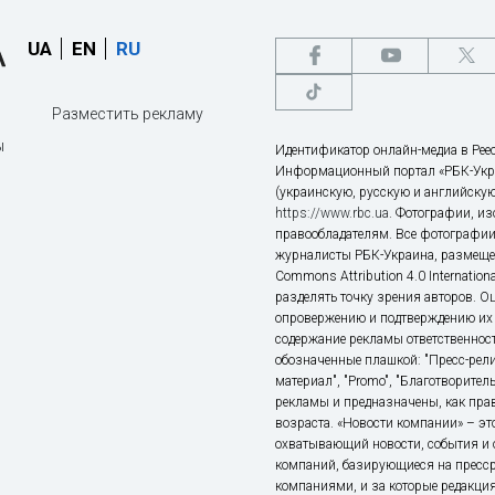
UA
EN
RU
Разместить рекламу
ы
Идентификатор онлайн-медиа в Реес
Информационный портал «РБК-Укр
(украинскую, русскую и английскую
https://www.rbc.ua
. Фотографии, и
правообладателям. Все фотографии
журналисты РБК-Украина, размещен
Commons Attribution 4.0 Internatio
разделять точку зрения авторов. О
опровержению и подтверждению их 
содержание рекламы ответственност
обозначенные плашкой: "Пресс-рели
материал", "Promo", "Благотворител
рекламы и предназначены, как прав
возраста. «Новости компании» – 
охватывающий новости, события и 
компаний, базирующиеся на пресс
компаниями, и за которые редакция