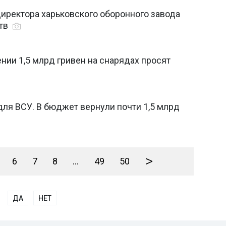
директора харьковского оборонного завода
ств
ии 1,5 млрд гривен на снарядах просят
для ВСУ. В бюджет вернули почти 1,5 млрд
>
6
7
8
...
49
50
ДА
НЕТ