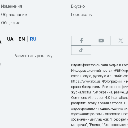
Изменения
Вкусно
Образование
Гороскопы
Общество
UA
EN
RU
Разместить рекламу
ы
Идентификатор онлайн-медиа в Реес
Информационный портал «РБК-Укр
(украинскую, русскую и английскую
https://www.rbc.ua
. Фотографии, и
правообладателям. Все фотографии
журналисты РБК-Украина, размещен
Commons Attribution 4.0 Internatio
разделять точку зрения авторов. О
опровержению и подтверждению их 
содержание рекламы ответственност
обозначенные плашкой: "Пресс-рели
материал", "Promo", "Благотворител