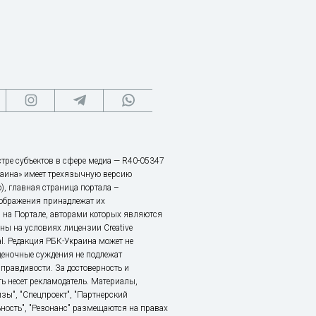
тре субъектов в сфере медиа — R40-05347
аина» имеет трехязычную версию
), главная страница портала –
зображения принадлежат их
 на Портале, авторами которых являются
ы на условиях лицензии Creative
nal. Редакция РБК-Украина может не
ценочные суждения не подлежат
правдивости. За достоверность и
ь несет рекламодатель. Материалы,
зы", "Спецпроект", "Партнерский
ьность", "Резонанс" размещаются на правах