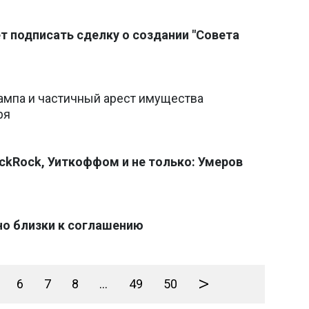
т подписать сделку о создании "Совета
рампа и частичный арест имущества
ря
ackRock, Уиткоффом и не только: Умеров
но близки к соглашению
>
6
7
8
...
49
50