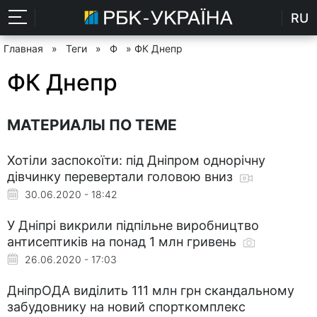
RU
Главная
»
Теги
»
Ф
» ФК Днепр
ФК Днепр
МАТЕРИАЛЫ ПО ТЕМЕ
Хотіли заспокоїти: під Дніпром однорічну
дівчинку перевертали головою вниз
30.06.2020 - 18:42
У Дніпрі викрили підпільне виробництво
антисептиків на понад 1 млн гривень
26.06.2020 - 17:03
ДніпрОДА виділить 111 млн грн скандальному
забудовнику на новий спорткомплекс