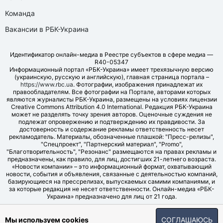
Команда
Вакансии в РБК-Украина
Идентификатор онлайн-медиа в Реестре субъектов в сфере медиа —
R40-05347
Информационный портал «РБК-Украина» имеет трехязычную версию
(украинскую, русскую и английскую), главная страница портала –
https://www.rbc.ua
. Фотографии, изображения принадлежат их
правообладателям. Все фотографии на Портале, авторами которых
являются журналисты РБК-Украина, размещены на условиях лицензии
Creative Commons Attribution 4.0 International. Редакция РБК-Украина
может не разделять точку зрения авторов. Оценочные суждения не
подлежат опровержению и подтверждению их правдивости. За
достоверность и содержание рекламы ответственность несет
рекламодатель. Материалы, обозначенные плашкой: "Пресс-релизы",
"Спецпроект", "Партнерский материал", "Promo",
"Благотворительность", "Резонанс" размещаются на правах рекламы и
предназначены, как правило, для лиц, достигших 21-летнего возраста.
«Новости компании» – это информационный формат, охватывающий
новости, события и объявления, связанные с деятельностью компаний,
базирующиеся на прессрелизах, выпускаемых самими компаниями, и
за которые редакция не несет ответственности. Онлайн-медиа «РБК-
Украина» предназначено для лиц от 21 года.
© LLC "UBT MEDIA", 2006-2026.
Мы используем cookies
СОГЛАШАЮСЬ