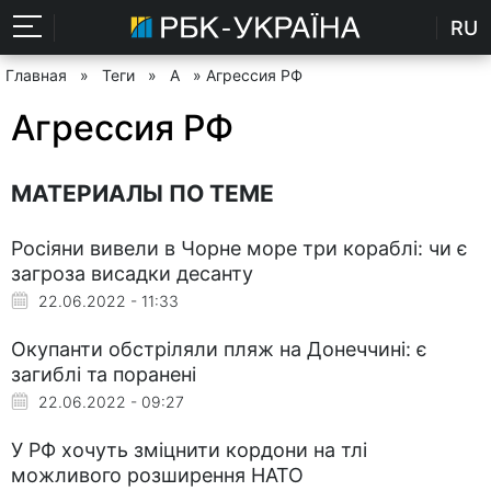
RU
Главная
»
Теги
»
А
» Агрессия РФ
Агрессия РФ
МАТЕРИАЛЫ ПО ТЕМЕ
Росіяни вивели в Чорне море три кораблі: чи є
загроза висадки десанту
22.06.2022 - 11:33
Окупанти обстріляли пляж на Донеччині: є
загиблі та поранені
22.06.2022 - 09:27
У РФ хочуть зміцнити кордони на тлі
можливого розширення НАТО