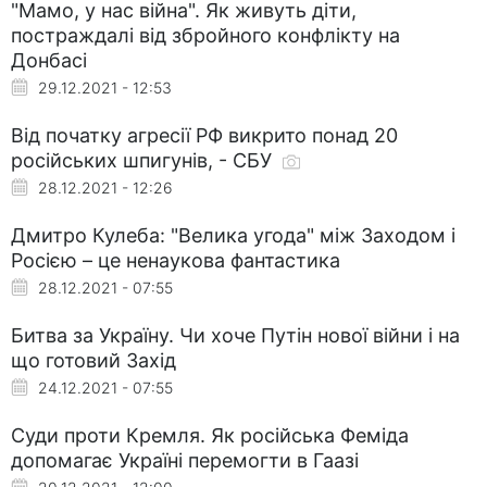
"Мамо, у нас війна". Як живуть діти,
постраждалі від збройного конфлікту на
Донбасі
29.12.2021 - 12:53
Від початку агресії РФ викрито понад 20
російських шпигунів, - СБУ
28.12.2021 - 12:26
Дмитро Кулеба: "Велика угода" між Заходом і
Росією – це ненаукова фантастика
28.12.2021 - 07:55
Битва за Україну. Чи хоче Путін нової війни і на
що готовий Захід
24.12.2021 - 07:55
Суди проти Кремля. Як російська Феміда
допомагає Україні перемогти в Гаазі