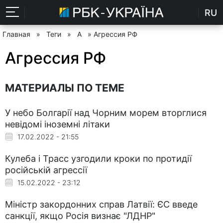
RU
Главная
»
Теги
»
А
» Агрессия РФ
Агрессия РФ
МАТЕРИАЛЫ ПО ТЕМЕ
У небо Болгарії над Чорним морем вторглися
невідомі іноземні літаки
17.02.2022 - 21:55
Кулеба і Трасс узгодили кроки по протидії
російській агрессії
15.02.2022 - 23:12
Міністр закордонних справ Латвії: ЄС введе
санкції, якщо Росія визнає "ЛДНР"