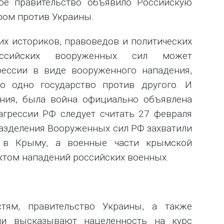
кое правительство объявило Российскую
ром против Украины.
х историков, правоведов и политических
оссийских вооруженных сил может
рессии в виде вооруженного нападения,
 одно государство против другого. И
ения, была война официально объявлена
агрессии РФ следует считать 27 февраля
дразделения Вооруженных сил РФ захватили
я в Крыму, а военные части крымской
ктом нападений российских военных.
тям, правительство Украины, а также
ии высказывают нацеленность на курс