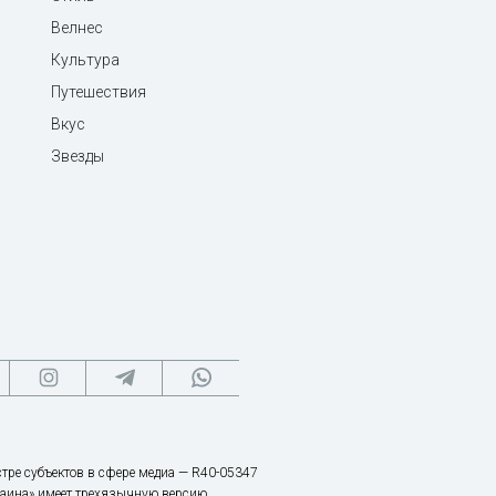
Велнес
Культура
Путешествия
Вкус
Звезды
тре субъектов в сфере медиа — R40-05347
аина» имеет трехязычную версию