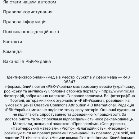
Як стати нашим автором
Правила користування
Правова інформація
Політика конфіденційності
Контакти
Команда
Вакансії в РБК-Україна
Ідентифікатор онлайн-медіа в Реєстрі суб’єктів у сфері медіа — R40-
05347
Інформаційний портал «РБК-Україна» має тримовну версію (українську,
російську та англійську), головна сторінка порталу -
https://www.rbc.ua
.
Фотографії, зображення належать їх правовласникам. Всі фотографії на
Порталі, авторами яких є журналісти «РБК-Україна», розміщені на
умовах ліцензії Creative Commons Attribution 4.0 International. Редакція
«РБК-Україна» може не поділяти точку зору авторів. Оціночні судження
не підлягають спростуванню та доведенню їх правдивості. За
достовірність та зміст реклами відповідальність несе рекламодавець.
Матеріали, позначені плашкою: «Прес-релізи», «Спецпроект»,
«Партнерський матеріал», «Promo», «Благодійність», «Резонанс»
розміщуються на правах реклами і призначені, як правило, для осіб, які
досягли 21-річного віку. «Новини компанії» - це інформаційний формат,