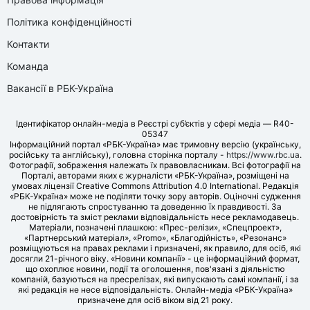
Політика конфіденційності
Контакти
Команда
Вакансії в РБК-Україна
Ідентифікатор онлайн-медіа в Реєстрі суб’єктів у сфері медіа — R40-
05347
Інформаційний портал «РБК-Україна» має тримовну версію (українську,
російську та англійську), головна сторінка порталу -
https://www.rbc.ua
.
Фотографії, зображення належать їх правовласникам. Всі фотографії на
Порталі, авторами яких є журналісти «РБК-Україна», розміщені на
умовах ліцензії Creative Commons Attribution 4.0 International. Редакція
«РБК-Україна» може не поділяти точку зору авторів. Оціночні судження
не підлягають спростуванню та доведенню їх правдивості. За
достовірність та зміст реклами відповідальність несе рекламодавець.
Матеріали, позначені плашкою: «Прес-релізи», «Спецпроект»,
«Партнерський матеріал», «Promo», «Благодійність», «Резонанс»
розміщуються на правах реклами і призначені, як правило, для осіб, які
досягли 21-річного віку. «Новини компанії» - це інформаційний формат,
що охоплює новини, події та оголошення, пов'язані з діяльністю
компаній, базуються на пресрелізах, які випускають самі компанії, і за
які редакція не несе відповідальність. Онлайн-медіа «РБК-Україна»
призначене для осіб віком від 21 року.