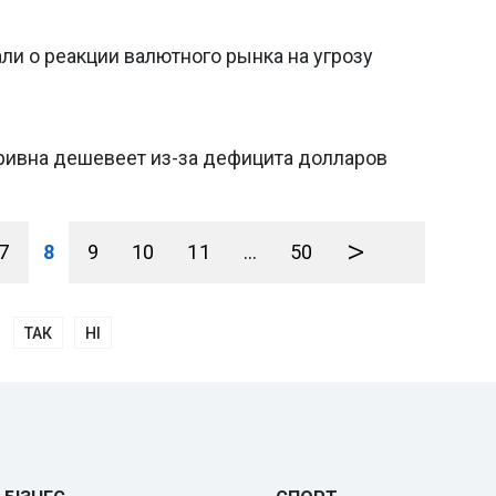
али о реакции валютного рынка на угрозу
гривна дешевеет из-за дефицита долларов
>
7
8
9
10
11
...
50
ТАК
НІ