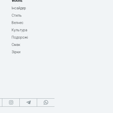
WAVE
Інсайдер
Стиль
Велнес
Культура
Подорожі
Смак
Зірки