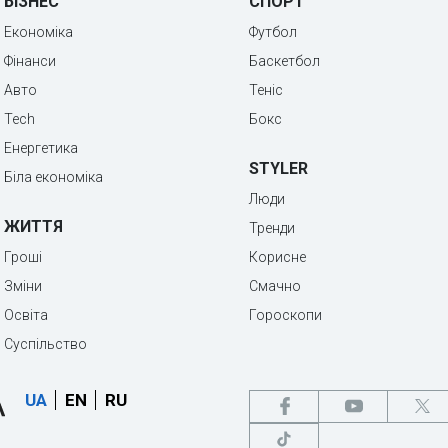
БІЗНЕС
СПОРТ
Економіка
Футбол
Фінанси
Баскетбол
Авто
Теніс
Tech
Бокс
Енергетика
STYLER
Біла економіка
Люди
ЖИТТЯ
Тренди
Гроші
Корисне
Зміни
Смачно
Освіта
Гороскопи
Суспільство
UA
EN
RU