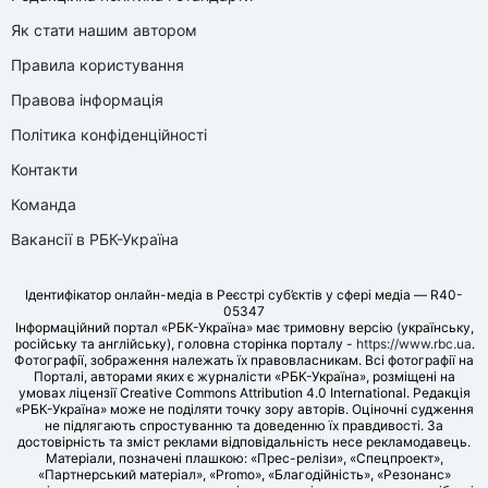
Як стати нашим автором
Правила користування
Правова інформація
Політика конфіденційності
Контакти
Команда
Вакансії в РБК-Україна
Ідентифікатор онлайн-медіа в Реєстрі суб’єктів у сфері медіа — R40-
05347
Інформаційний портал «РБК-Україна» має тримовну версію (українську,
російську та англійську), головна сторінка порталу -
https://www.rbc.ua
.
Фотографії, зображення належать їх правовласникам. Всі фотографії на
Порталі, авторами яких є журналісти «РБК-Україна», розміщені на
умовах ліцензії Creative Commons Attribution 4.0 International. Редакція
«РБК-Україна» може не поділяти точку зору авторів. Оціночні судження
не підлягають спростуванню та доведенню їх правдивості. За
достовірність та зміст реклами відповідальність несе рекламодавець.
Матеріали, позначені плашкою: «Прес-релізи», «Спецпроект»,
«Партнерський матеріал», «Promo», «Благодійність», «Резонанс»