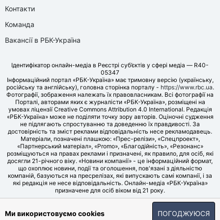
Контакти
Команда
Вакансії в РБК-Україна
Ідентифікатор онлайн-медіа в Реєстрі суб’єктів у сфері медіа — R40-
05347
Інформаційний портал «РБК-Україна» має тримовну версію (українську,
російську та англійську), головна сторінка порталу -
https://www.rbc.ua
.
Фотографії, зображення належать їх правовласникам. Всі фотографії на
Порталі, авторами яких є журналісти «РБК-Україна», розміщені на
умовах ліцензії Creative Commons Attribution 4.0 International. Редакція
«РБК-Україна» може не поділяти точку зору авторів. Оціночні судження
не підлягають спростуванню та доведенню їх правдивості. За
достовірність та зміст реклами відповідальність несе рекламодавець.
Матеріали, позначені плашкою: «Прес-релізи», «Спецпроект»,
«Партнерський матеріал», «Promo», «Благодійність», «Резонанс»
розміщуються на правах реклами і призначені, як правило, для осіб, які
досягли 21-річного віку. «Новини компанії» - це інформаційний формат,
що охоплює новини, події та оголошення, пов'язані з діяльністю
компаній, базуються на пресрелізах, які випускають самі компанії, і за
які редакція не несе відповідальність. Онлайн-медіа «РБК-Україна»
призначене для осіб віком від 21 року.
© LLC «UBT MEDIA», 2006-2026.
Ми використовуємо cookies
ПОГОДЖУЮСЯ