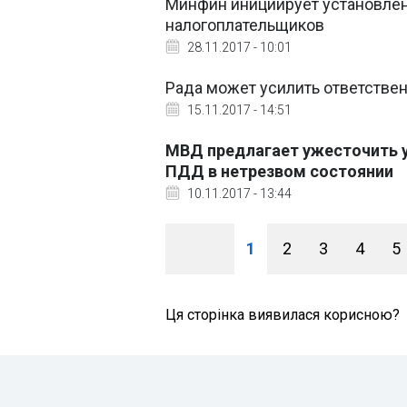
Минфин инициирует установлен
налогоплательщиков
28.11.2017 - 10:01
Рада может усилить ответствен
15.11.2017 - 14:51
МВД предлагает ужесточить у
ПДД в нетрезвом состоянии
10.11.2017 - 13:44
1
2
3
4
5
Ця сторінка виявилася корисною?