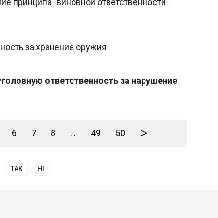
ие принципа "виновной ответственности"
ность за хранение оружия
головную ответственность за нарушение
>
6
7
8
...
49
50
ТАК
НІ