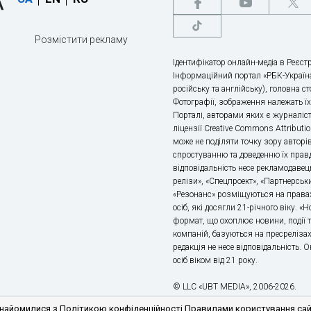
Розмістити рекламу
Ідентифікатор онлайн-медіа в Реєстр
Інформаційний портал «РБК-Україна
російську та англійську), головна с
Фотографії, зображення належать ї
Порталі, авторами яких є журналіс
ліцензії Creative Commons Attributio
може не поділяти точку зору авторі
спростуванню та доведенню їх правд
відповідальність несе рекламодавец
релізи», «Спецпроект», «Партнерськи
«Резонанс» розміщуються на правах
осіб, які досягли 21-річного віку. 
формат, що охоплює новини, події т
компаній, базуються на пресрелізах,
редакція не несе відповідальність.
осіб віком від 21 року.
© LLC «UBT MEDIA», 2006-2026.
айомилися з Політикою конфіденційності Правилами користування сайто