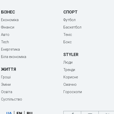
БІЗНЕС
СПОРТ
Економіка
Футбол
Фінанси
Баскетбол
Авто
Теніс
Tech
Бокс
Енергетика
STYLER
Біла економіка
Люди
ЖИТТЯ
Тренди
Гроші
Корисне
Зміни
Смачно
Освіта
Гороскопи
Суспільство
UA
EN
RU