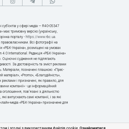
і суб’єктів у сфері медіа — R40-05347
» має тримовну версію (українську,
торінка порталу -
https://www.rbc.ua
.
х правовласникам. Всі фотографії на
ти «РБК-Україна», розміщені на умовах
n 4.0 International. Редакція «РБК-Україна»
в. Оціночні судження не підлягають
ивості. За достовірність та зміст реклами
ь. Матеріали, позначені плашкою: «Прес-
й матеріал», «Promo», «Благодійність»,
 реклами і призначені, як правило, для
«Новини компанії» - це інформаційний
а оголошення, пов'язані з діяльністю
 які випускають самі компанії, і за які
 Онлайн-медіа «РБК-Україна» призначене для
м і згодні з використанням файлів cookie.
Ознайомитися