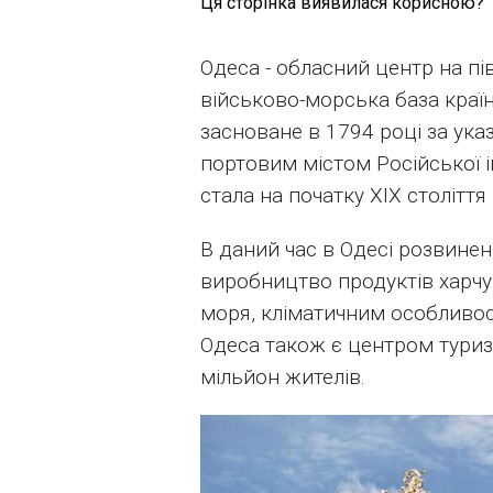
Ця сторінка виявилася корисною?
Одеса - обласний центр на пі
військово-морська база країн
засноване в 1794 році за ука
портовим містом Російської і
стала на початку XIX столітт
В даний час в Одесі розвинені 
виробництво продуктів харчу
моря, кліматичним особливос
Одеса також є центром туриз
мільйон жителів.