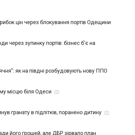
трибок цін через блокування портів Одещини
ди через зупинку портів: бізнес б'є на
ячня": як на півдні розбудовують нову ППО
му місцю біля Одеси
нув гранату в підлітків, поранено дитину
ади його грошей, але ДБР зірвало план