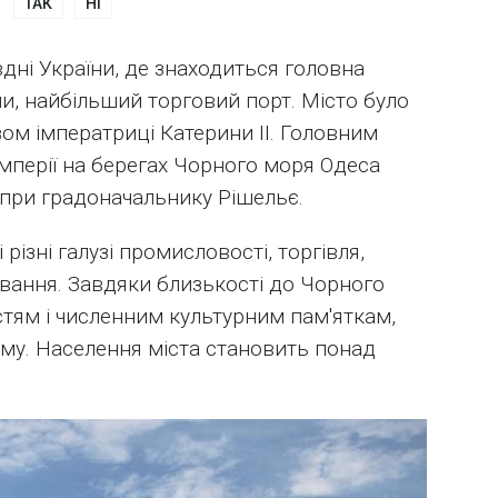
ТАК
НІ
вдні України, де знаходиться головна
и, найбільший торговий порт. Місто було
зом імператриці Катерини II. Головним
мперії на берегах Чорного моря Одеса
я при градоначальнику Рішельє.
різні галузі промисловості, торгівля,
вання. Завдяки близькості до Чорного
тям і численним культурним пам'яткам,
му. Населення міста становить понад