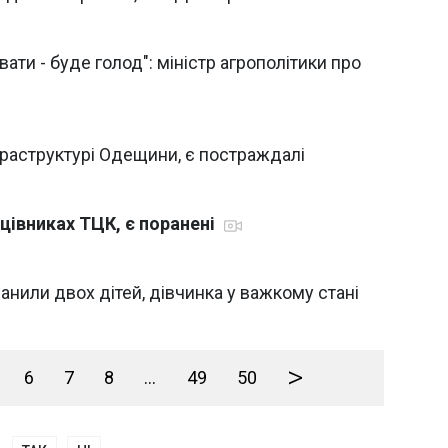
ати - буде голод": міністр агрополітики про
фраструктурі Одещини, є постраждалі
ацівниках ТЦК, є поранені
анили двох дітей, дівчинка у важкому стані
>
6
7
8
...
49
50