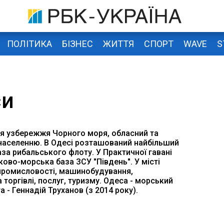
ПОЛІТИКА
БІЗНЕС
ЖИТТЯ
СПОРТ
WAVE
S
си
біля узбережжя Чорного моря, обласний та
о населенню. В Одесі розташований найбільший
аза рибальського флоту. У Практичної гавані
ово-морська база ЗСУ "Південь". У місті
промисловості, машинобудування,
торгівлі, послуг, туризму. Одеса - морський
а - Геннадій Труханов (з 2014 року).