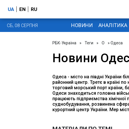
UA
EN
RU
НОВИНИ
АНАЛІТИКА
СБ, 08 СЕРПНЯ
РБК-Україна
»
Теги
»
О
» Одеса
Новини Оде
Одеса - місто на півдні України 
районний центр. Третє в країні п
торговий морський порт країни, б
Одеси знаходиться головна військ
працюють підприємства хімічної 
суднобудування, розвинена сфера 
курортний центр України. Мер міст