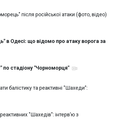
орець" після російської атаки (фото, відео)
" в Одесі: що відомо про атаку ворога за
т" по стадіону "Чорноморця"
ти балістику та реактивні "Шахеди":
еактивних "Шахедів": інтервʼю з