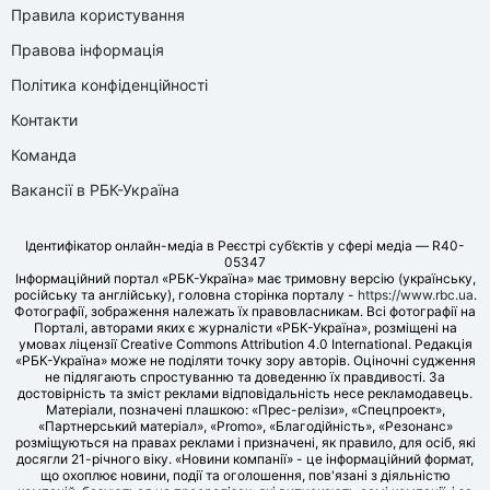
Правила користування
Правова інформація
Політика конфіденційності
Контакти
Команда
Вакансії в РБК-Україна
Ідентифікатор онлайн-медіа в Реєстрі суб’єктів у сфері медіа — R40-
05347
Інформаційний портал «РБК-Україна» має тримовну версію (українську,
російську та англійську), головна сторінка порталу -
https://www.rbc.ua
.
Фотографії, зображення належать їх правовласникам. Всі фотографії на
Порталі, авторами яких є журналісти «РБК-Україна», розміщені на
умовах ліцензії Creative Commons Attribution 4.0 International. Редакція
«РБК-Україна» може не поділяти точку зору авторів. Оціночні судження
не підлягають спростуванню та доведенню їх правдивості. За
достовірність та зміст реклами відповідальність несе рекламодавець.
Матеріали, позначені плашкою: «Прес-релізи», «Спецпроект»,
«Партнерський матеріал», «Promo», «Благодійність», «Резонанс»
розміщуються на правах реклами і призначені, як правило, для осіб, які
досягли 21-річного віку. «Новини компанії» - це інформаційний формат,
що охоплює новини, події та оголошення, пов'язані з діяльністю