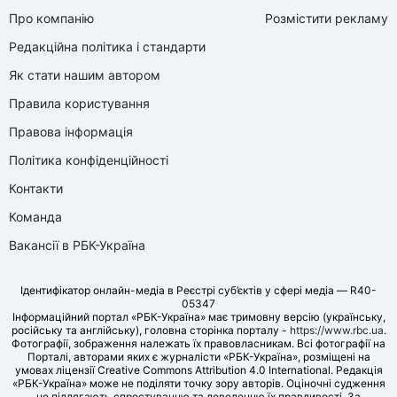
Про компанію
Розмістити рекламу
Редакційна політика і стандарти
Як стати нашим автором
Правила користування
Правова інформація
Політика конфіденційності
Контакти
Команда
Вакансії в РБК-Україна
Ідентифікатор онлайн-медіа в Реєстрі суб’єктів у сфері медіа — R40-
05347
Інформаційний портал «РБК-Україна» має тримовну версію (українську,
російську та англійську), головна сторінка порталу -
https://www.rbc.ua
.
Фотографії, зображення належать їх правовласникам. Всі фотографії на
Порталі, авторами яких є журналісти «РБК-Україна», розміщені на
умовах ліцензії Creative Commons Attribution 4.0 International. Редакція
«РБК-Україна» може не поділяти точку зору авторів. Оціночні судження
не підлягають спростуванню та доведенню їх правдивості. За