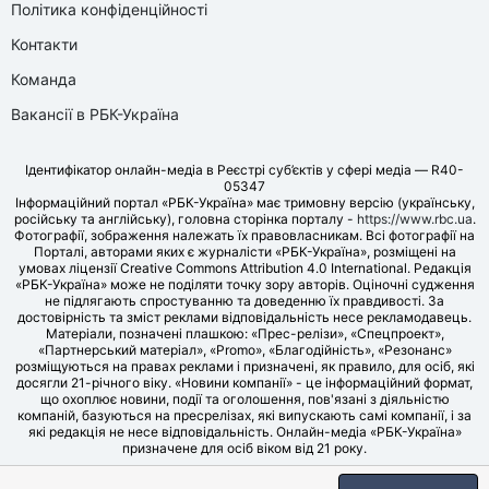
Політика конфіденційності
Контакти
Команда
Вакансії в РБК-Україна
Ідентифікатор онлайн-медіа в Реєстрі суб’єктів у сфері медіа — R40-
05347
Інформаційний портал «РБК-Україна» має тримовну версію (українську,
російську та англійську), головна сторінка порталу -
https://www.rbc.ua
.
Фотографії, зображення належать їх правовласникам. Всі фотографії на
Порталі, авторами яких є журналісти «РБК-Україна», розміщені на
умовах ліцензії Creative Commons Attribution 4.0 International. Редакція
«РБК-Україна» може не поділяти точку зору авторів. Оціночні судження
не підлягають спростуванню та доведенню їх правдивості. За
достовірність та зміст реклами відповідальність несе рекламодавець.
Матеріали, позначені плашкою: «Прес-релізи», «Спецпроект»,
«Партнерський матеріал», «Promo», «Благодійність», «Резонанс»
розміщуються на правах реклами і призначені, як правило, для осіб, які
досягли 21-річного віку. «Новини компанії» - це інформаційний формат,
що охоплює новини, події та оголошення, пов'язані з діяльністю
компаній, базуються на пресрелізах, які випускають самі компанії, і за
які редакція не несе відповідальність. Онлайн-медіа «РБК-Україна»
призначене для осіб віком від 21 року.
© LLC «UBT MEDIA», 2006-2026.