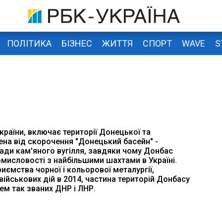
ПОЛІТИКА
БІЗНЕС
ЖИТТЯ
СПОРТ
WAVE
S
України, включає території Донецької та
ена від скорочення "Донецький басейн" -
лади кам'яного вугілля, завдяки чому Донбас
мисловості з найбільшими шахтами в Україні.
иємства чорної і кольорової металургії,
ійськових дій в 2014, частина територій Донбасу
ем так званих ДНР і ЛНР.