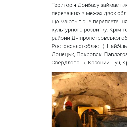
Територія Донбасу займає пл
переважно в межах двох облас
що мають тісне переплетення 
культурного розвитку. Крім т
райони Дніпропетровської обла
Ростовської області). Найбіл
Донецьк, Покровск, Павлоград
Свердловськ, Красний Луч, Кр