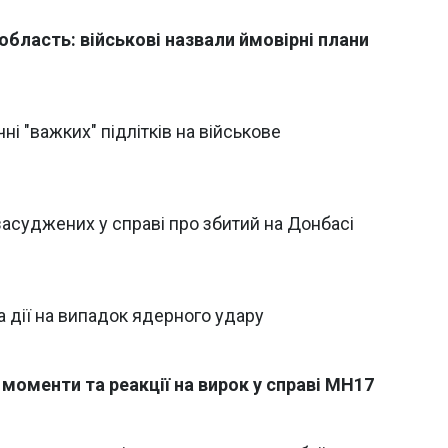
область: військові назвали ймовірні плани
і "важких" підлітків на військове
засуджених у справі про збитий на Донбасі
 дії на випадок ядерного удару
і моменти та реакції на вирок у справі MH17