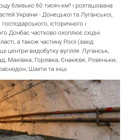
ощу близько 60 тисяч км² і розташована
тей України - Донецької та Луганської,
господарського, історичного і
ого Донбас частково охоплює східні
сті, а також частину Росії (захід
ьші центри видобутку вугілля: Луганськ,
, Макіївка, Горлівка, Єнакієве, Ровеньки,
аснодон, Шахти та інші.