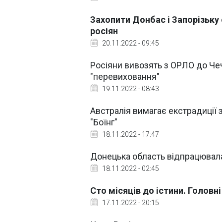
Захопити Донбас і Запорізьку 
росіян
20.11.2022 - 09:45
Росіяни вивозять з ОРЛО до Чечн
"перевиховання"
19.11.2022 - 08:43
Австралія вимагає екстрадиції 
"Боїнг"
18.11.2022 - 17:47
Донецька область відпрацювала
18.11.2022 - 02:45
Сто місяців до істини. Головн
17.11.2022 - 20:15