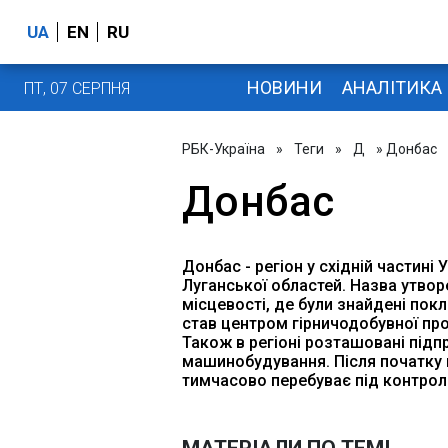
UA
EN
RU
НОВИНИ
АНАЛІТИКА
ПТ, 07 СЕРПНЯ
РБК-Україна
»
Теги
»
Д
» Донбас
Донбас
Донбас - регіон у східній частині 
Луганської областей. Назва утвор
місцевості, де були знайдені пок
став центром гірничодобувної про
Також в регіоні розташовані підпр
машинобудування. Після початку в
тимчасово перебуває під контрол