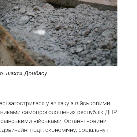
о: шахти Донбасу
асі загострилася у зв'язку з військовими
вниками самопроголошених республік ДНР
країнськими військами. Останні новини
звичайні події, економічну, соціальну і