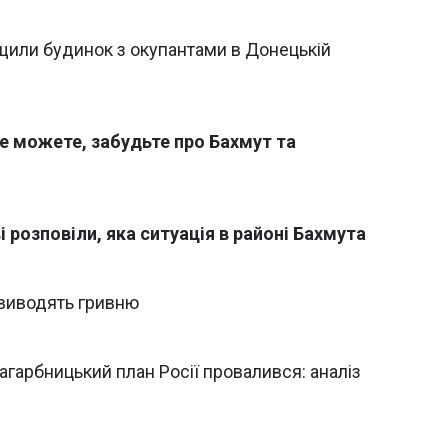
щили будинок з окупантами в Донецькій
не можете, забудьте про Бахмут та
і розповіли, яка ситуація в районі Бахмута
 виводять гривню
загарбницький план Росії провалився: аналіз