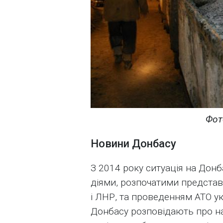
Фот
Новини Донбасу
З 2014 року ситуація на Донб
діями, розпочатими предста
і ЛНР, та проведенням АТО у
Донбасу розповідають про над