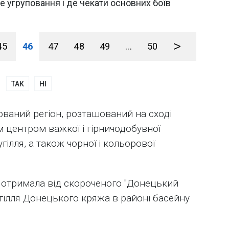
 угруповання і де чекати основних боїв
>
45
46
47
48
49
...
50
ТАК
НІ
ований регіон, розташований на сході
м центром важкої і гірничодобувної
гілля, а також чорної і кольорової
ь отримала від скороченого "Донецький
гілля Донецького кряжа в районі басейну