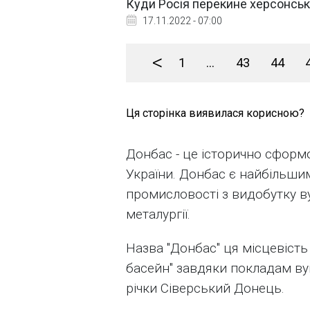
Куди Росія перекине херсонське
17.11.2022 - 07:00
<
1
...
43
44
Ця сторінка виявилася корисною?
Донбас - це історично сформ
України. Донбас є найбільши
промисловості з видобутку ву
металургії.
Назва "Донбас" ця місцевіст
басейн" завдяки покладам ву
річки Сіверський Донець.