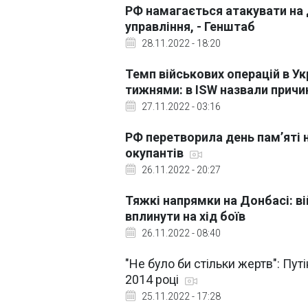
РФ намагається атакувати на 
управління, - Генштаб
28.11.2022 - 18:20
Темп військових операцій в У
тижнями: в ISW назвали причи
27.11.2022 - 03:16
РФ перетворила день пам’яті 
окупантів
26.11.2022 - 20:27
Тяжкі напрямки на Донбасі: в
вплинути на хід боїв
26.11.2022 - 08:40
"Не було би стільки жертв": Пут
2014 році
25.11.2022 - 17:28