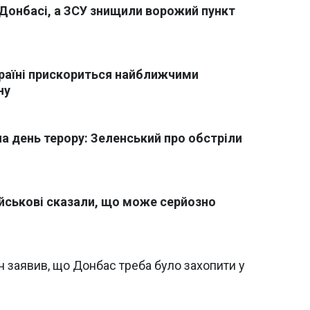
Донбасі, а ЗСУ знищили ворожий пункт
країні прискориться найближчими
ну
на день терору: Зеленський про обстріли
ійськові сказали, що може серйозно
ін заявив, що Донбас треба було захопити у