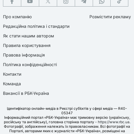
Про компанію
Розмістити рекламу
Редакційна політика і стандарти
Як стати нашим автором
Правила користування
Правова інформація
Політика конфіденційності
Контакти
Команда
Вакансії в РБК-Україна
Ідентифікатор онлайн-медіа в Реєстрі суб’єктів у сфері медіа — R40-
05347
Інформаційний портал «РБК-Україна» має тримовну версію (українську,
російську та англійську), головна сторінка порталу -
https://www.rbc.ua
.
Фотографії, зображення належать їх правовласникам. Всі фотографії на
Порталі, авторами яких є журналісти «РБК-Україна», розміщені на