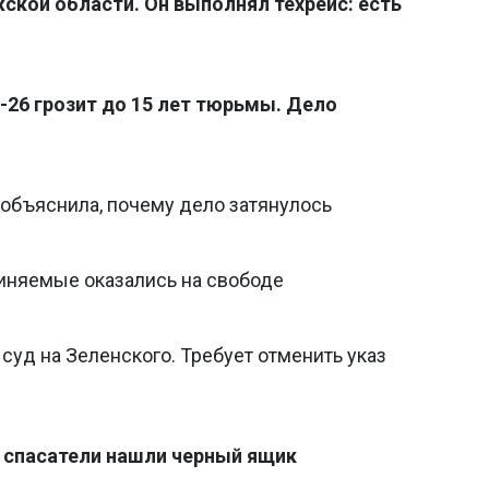
ской области. Он выполнял техрейс: есть
26 грозит до 15 лет тюрьмы. Дело
 объяснила, почему дело затянулось
виняемые оказались на свободе
уд на Зеленского. Требует отменить указ
 спасатели нашли черный ящик