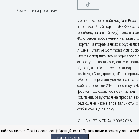
Розмістити рекламу
Ідентифікатор онлайн-медіа в Реєстр
Інформаційний портал «РБК-Україна
російську та англійську), головна с
Фотографії, зображення належать ї
Порталі, авторами яких є журналіс
ліцензії Creative Commons Attributio
може не поділяти точку зору авторі
спростуванню та доведенню їх правд
відповідальність несе рекламодавец
релізи», «Спецпроект», «Партнерськи
«Резонанс» розміщуються на правах
осіб, які досягли 21-річного віку. 
формат, що охоплює новини, події т
компаній, базуються на пресрелізах,
редакція не несе відповідальність.
осіб віком від 21 року.
© LLC «UBT MEDIA», 2006-2026.
айомилися з Політикою конфіденційності Правилами користування сайто
ПОГОДЖУЮСЯ