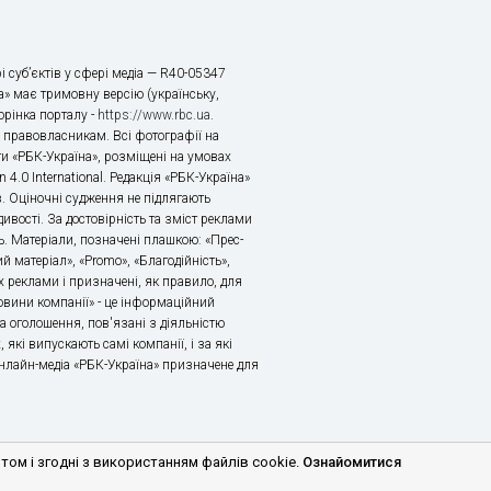
і суб’єктів у сфері медіа — R40-05347
» має тримовну версію (українську,
торінка порталу -
https://www.rbc.ua
.
х правовласникам. Всі фотографії на
ти «РБК-Україна», розміщені на умовах
n 4.0 International. Редакція «РБК-Україна»
в. Оціночні судження не підлягають
ивості. За достовірність та зміст реклами
ь. Матеріали, позначені плашкою: «Прес-
й матеріал», «Promo», «Благодійність»,
 реклами і призначені, як правило, для
«Новини компанії» - це інформаційний
а оголошення, пов'язані з діяльністю
 які випускають самі компанії, і за які
 Онлайн-медіа «РБК-Україна» призначене для
м і згодні з використанням файлів cookie.
Ознайомитися