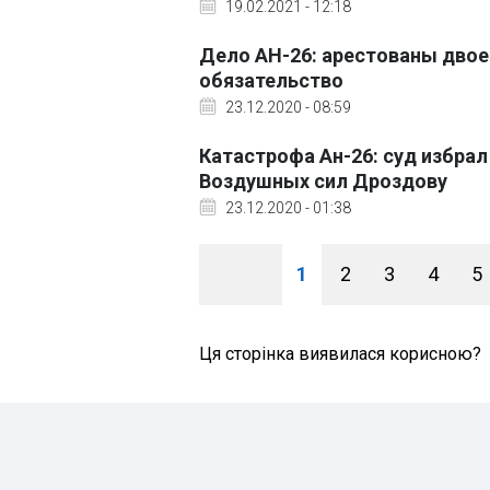
19.02.2021 - 12:18
Дело АН-26: арестованы двое
обязательство
23.12.2020 - 08:59
Катастрофа Ан-26: суд избра
Воздушных сил Дроздову
23.12.2020 - 01:38
1
2
3
4
5
Ця сторінка виявилася корисною?