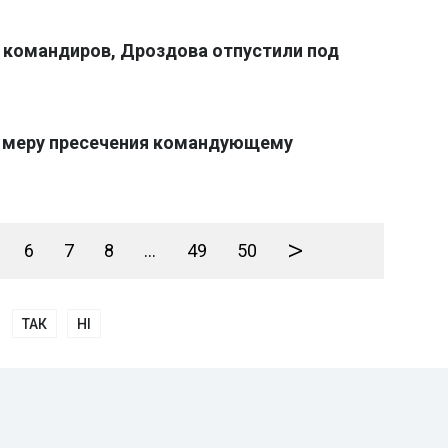
 командиров, Дроздова отпустили под
л меру пресечения командующему
>
6
7
8
...
49
50
ТАК
НІ