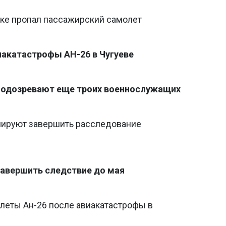
тке пропал пассажирский самолет
акатастрофы АН-26 в Чугуеве
 подозревают еще троих военнослужащих
анируют завершить расследование
завершить следствие до мая
леты Ан-26 после авиакатастрофы в