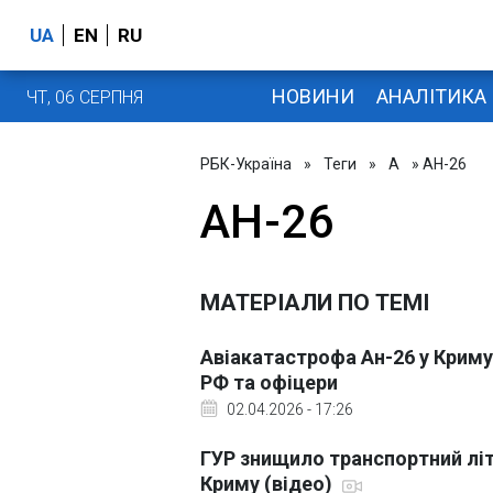
UA
EN
RU
НОВИНИ
АНАЛІТИКА
ЧТ, 06 СЕРПНЯ
РБК-Україна
»
Теги
»
А
» АН-26
АН-26
МАТЕРІАЛИ ПО ТЕМІ
Авіакатастрофа Ан-26 у Криму
РФ та офіцери
02.04.2026 - 17:26
ГУР знищило транспортний літак
Криму (відео)