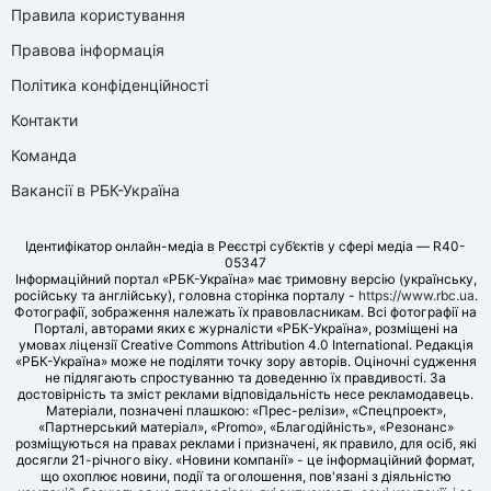
Правила користування
Правова інформація
Політика конфіденційності
Контакти
Команда
Вакансії в РБК-Україна
Ідентифікатор онлайн-медіа в Реєстрі суб’єктів у сфері медіа — R40-
05347
Інформаційний портал «РБК-Україна» має тримовну версію (українську,
російську та англійську), головна сторінка порталу -
https://www.rbc.ua
.
Фотографії, зображення належать їх правовласникам. Всі фотографії на
Порталі, авторами яких є журналісти «РБК-Україна», розміщені на
умовах ліцензії Creative Commons Attribution 4.0 International. Редакція
«РБК-Україна» може не поділяти точку зору авторів. Оціночні судження
не підлягають спростуванню та доведенню їх правдивості. За
достовірність та зміст реклами відповідальність несе рекламодавець.
Матеріали, позначені плашкою: «Прес-релізи», «Спецпроект»,
«Партнерський матеріал», «Promo», «Благодійність», «Резонанс»
розміщуються на правах реклами і призначені, як правило, для осіб, які
досягли 21-річного віку. «Новини компанії» - це інформаційний формат,
що охоплює новини, події та оголошення, пов'язані з діяльністю