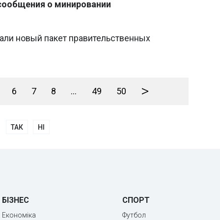
сообщения о минировании
али новый пакет правительственных
>
6
7
8
...
49
50
ТАК
НІ
БІЗНЕС
СПОРТ
Економіка
Футбол