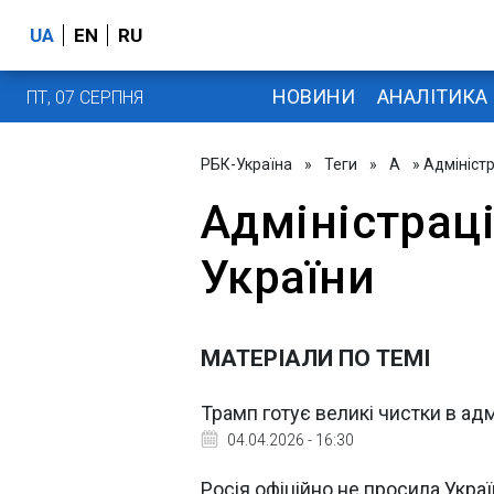
UA
EN
RU
НОВИНИ
АНАЛІТИКА
ПТ, 07 СЕРПНЯ
РБК-Україна
»
Теги
»
А
» Адмініст
Адміністрац
України
МАТЕРІАЛИ ПО ТЕМІ
Трамп готує великі чистки в адм
04.04.2026 - 16:30
Росія офіційно не просила Украї