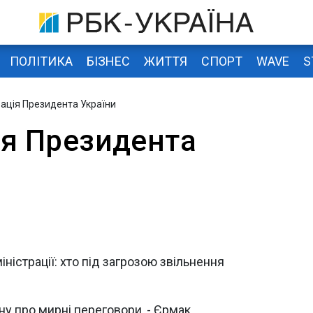
ПОЛІТИКА
БІЗНЕС
ЖИТТЯ
СПОРТ
WAVE
S
рація Президента України
ія Президента
іністрації: хто під загрозою звільнення
ну про мирні переговори, - Єрмак