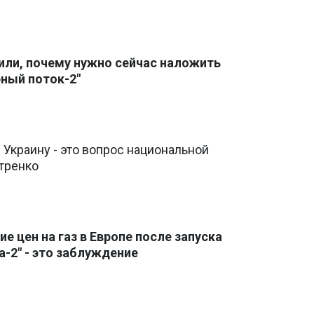
или, почему нужно сейчас наложить
рный поток-2"
з Украину - это вопрос национальной
итренко
е цен на газ в Европе после запуска
а-2" - это заблуждение