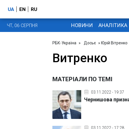
UA
EN
RU
НОВИНИ
АНАЛІТИКА
ЧТ, 06 СЕРПНЯ
РБК-Україна
»
Досьє
» Юрій Вітренко
Витренко
МАТЕРІАЛИ ПО ТЕМІ
03.11.2022 - 19:37
Чернишова призн
03.11.2022 - 17:28