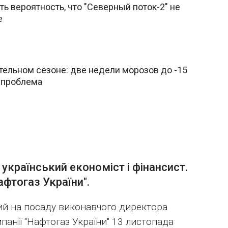
ть вероятность, что "Северный поток-2" не
е
тельном сезоне: две недели морозов до -15
т проблема
 український економіст і фінансист.
фтогаз України".
ий на посаду виконавчого директора
панії "Нафтогаз України" 13 листопада