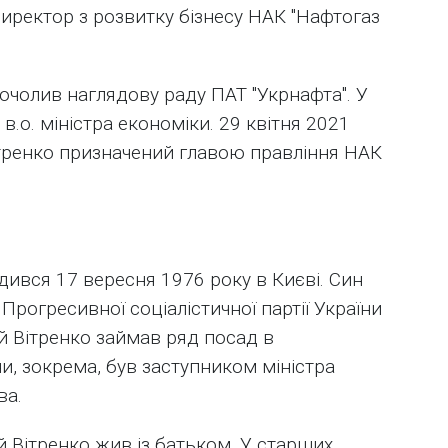
 директор з розвитку бізнесу НАК "Нафтогаз
 очолив наглядову раду ПАТ "Укрнафта". У
 в.о. міністра економіки. 29 квітня 2021
тренко призначений главою правління НАК
дився 17 вересня 1976 року в Києві. Син
 Прогресивної соціалістичної партії України
ій Вітренко займав ряд посад в
ни, зокрема, був заступником міністра
ва.
й Вітренко жив із батьком. У старших