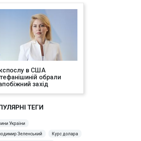
кспослу в США
тефанішиній обрали
апобіжний захід
ПУЛЯРНІ ТЕГИ
ини України
лодимир Зеленський
Курс долара