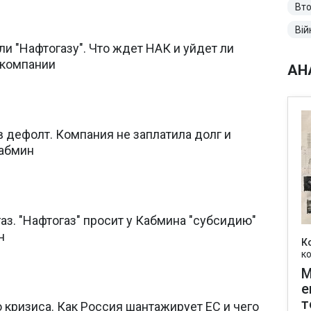
Вто
Вій
и "Нафтогазу". Что ждет НАК и уйдет ли
 компании
АН
в дефолт. Компания не заплатила долг и
Кабмин
газ. "Нафтогаз" просит у Кабмина "субсидию"
н
К
к
М
е
т
о кризиса. Как Россия шантажирует ЕС и чего