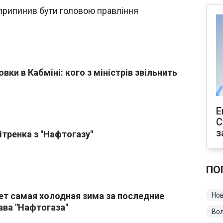
 припинив бути головою правління
вки в Кабміні: кого з міністрів звільнить
Е
С
з
ітренка з "Нафтогазу"
ПО
т самая холодная зима за последние
Нов
ава "Нафтогаза"
Во