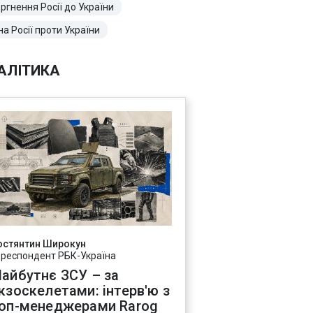
ргнення Росії до України
на Росії проти України
АЛІТИКА
остянтин Широкун
ореспондент РБК-Україна
айбутнє ЗСУ – за
кзоскелетами: інтерв'ю з
оп-менеджерами Rarog