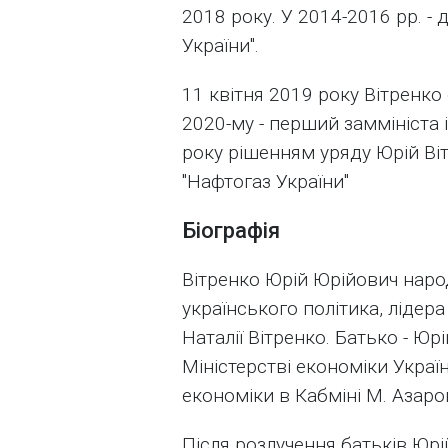
2018 року. У 2014-2016 рр. -
України".
11 квітня 2019 року Вітренко
2020-му - перший заммініста і
року рішенням уряду Юрій Ві
"Нафтогаз України"
Біографія
Вітренко Юрій Юрійович наро
українського політика, лідера
Наталії Вітренко. Батько - Юр
Міністерстві економіки Украї
економіки в Кабміні М. Азаро
Після розлучення батьків Юрі