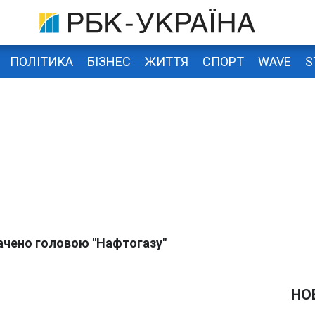
ПОЛІТИКА
БІЗНЕС
ЖИТТЯ
СПОРТ
WAVE
S
ачено головою "Нафтогазу"
НО