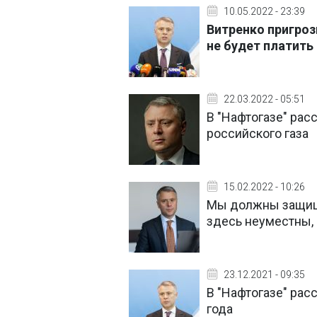
10.05.2022 - 23:39
Витренко пригроз
не будет платить 
22.03.2022 - 05:51
В "Нафтогазе" рас
российского газа
15.02.2022 - 10:26
Мы должны защищ
здесь неуместны, 
23.12.2021 - 09:35
В "Нафтогазе" расс
года