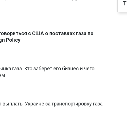
T
говориться с США о поставках газа по
gn Policy
нка газа. Кто заберет его бизнес и чего
ям
л выплаты Украине за транспортировку газа