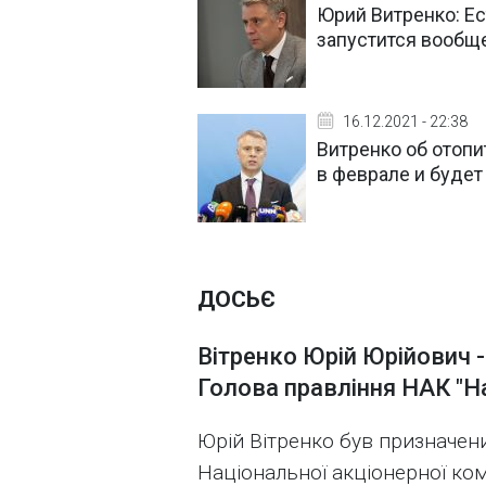
Юрий Витренко: Ес
запустится вообщ
16.12.2021 - 22:38
Витренко об отопи
в феврале и буде
ДОСЬЄ
Вітренко Юрій Юрійович -
Голова правління НАК "На
Юрій Вітренко був призначен
Національної акціонерної ком