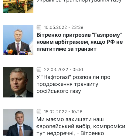
10.05.2022 - 23:39
Вітренко пригрозив "Газпрому"
новим арбітражем, якщо РФ не
платитиме за транзит
22.03.2022 - 05:51
У "Нафтогазі" розповіли про
продовження транзиту
російського газу
15.02.2022 - 10:26
Ми маємо захищати наш
європейський вибір, компроміси
тут недоречні, - Вітренко