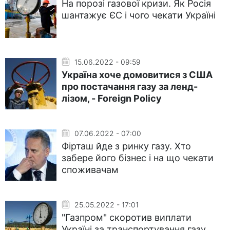
На порозі газової кризи. Як Росія
шантажує ЄС і чого чекати Україні
15.06.2022 - 09:59
Україна хоче домовитися з США
про постачання газу за ленд-
лізом, - Foreign Policy
07.06.2022 - 07:00
Фірташ йде з ринку газу. Хто
забере його бізнес і на що чекати
споживачам
25.05.2022 - 17:01
"Газпром" скоротив виплати
Україні за транспортування газу