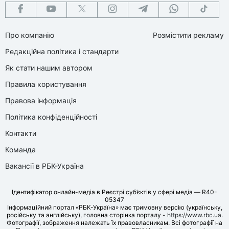
Про компанію
Розмістити рекламу
Редакційна політика і стандарти
Як стати нашим автором
Правила користування
Правова інформація
Політика конфіденційності
Контакти
Команда
Вакансії в РБК-Україна
Ідентифікатор онлайн-медіа в Реєстрі суб’єктів у сфері медіа — R40-
05347
Інформаційний портал «РБК-Україна» має тримовну версію (українську,
російську та англійську), головна сторінка порталу -
https://www.rbc.ua
.
Фотографії, зображення належать їх правовласникам. Всі фотографії на