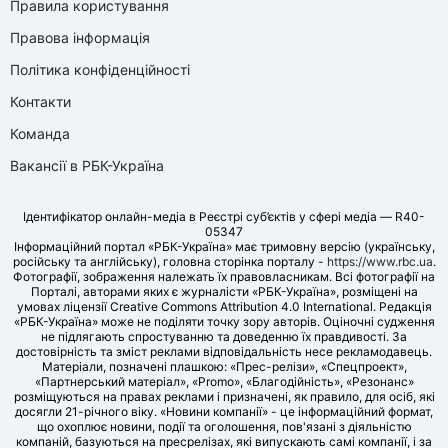
Правила користування
Правова інформація
Політика конфіденційності
Контакти
Команда
Вакансії в РБК-Україна
Ідентифікатор онлайн-медіа в Реєстрі суб’єктів у сфері медіа — R40-
05347
Інформаційний портал «РБК-Україна» має тримовну версію (українську,
російську та англійську), головна сторінка порталу -
https://www.rbc.ua
.
Фотографії, зображення належать їх правовласникам. Всі фотографії на
Порталі, авторами яких є журналісти «РБК-Україна», розміщені на
умовах ліцензії Creative Commons Attribution 4.0 International. Редакція
«РБК-Україна» може не поділяти точку зору авторів. Оціночні судження
не підлягають спростуванню та доведенню їх правдивості. За
достовірність та зміст реклами відповідальність несе рекламодавець.
Матеріали, позначені плашкою: «Прес-релізи», «Спецпроект»,
«Партнерський матеріал», «Promo», «Благодійність», «Резонанс»
розміщуються на правах реклами і призначені, як правило, для осіб, які
досягли 21-річного віку. «Новини компанії» - це інформаційний формат,
що охоплює новини, події та оголошення, пов'язані з діяльністю
компаній, базуються на пресрелізах, які випускають самі компанії, і за