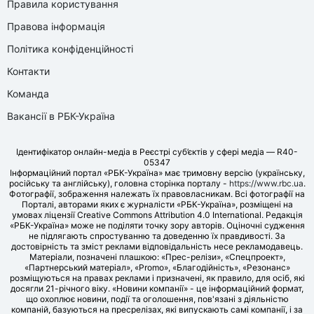
Правила користування
Правова інформація
Політика конфіденційності
Контакти
Команда
Вакансії в РБК-Україна
Ідентифікатор онлайн-медіа в Реєстрі суб’єктів у сфері медіа — R40-
05347
Інформаційний портал «РБК-Україна» має тримовну версію (українську,
російську та англійську), головна сторінка порталу -
https://www.rbc.ua
.
Фотографії, зображення належать їх правовласникам. Всі фотографії на
Порталі, авторами яких є журналісти «РБК-Україна», розміщені на
умовах ліцензії Creative Commons Attribution 4.0 International. Редакція
«РБК-Україна» може не поділяти точку зору авторів. Оціночні судження
не підлягають спростуванню та доведенню їх правдивості. За
достовірність та зміст реклами відповідальність несе рекламодавець.
Матеріали, позначені плашкою: «Прес-релізи», «Спецпроект»,
«Партнерський матеріал», «Promo», «Благодійність», «Резонанс»
розміщуються на правах реклами і призначені, як правило, для осіб, які
досягли 21-річного віку. «Новини компанії» - це інформаційний формат,
що охоплює новини, події та оголошення, пов'язані з діяльністю
компаній, базуються на пресрелізах, які випускають самі компанії, і за