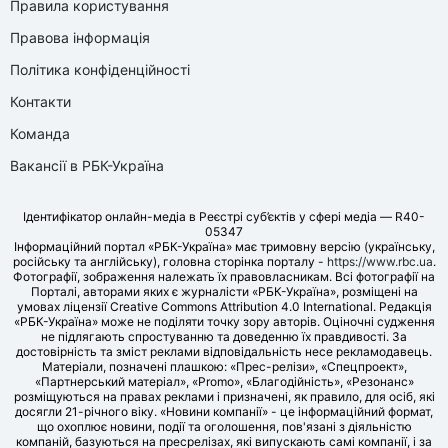
Правила користування
Правова інформація
Політика конфіденційності
Контакти
Команда
Вакансії в РБК-Україна
Ідентифікатор онлайн-медіа в Реєстрі суб’єктів у сфері медіа — R40-
05347
Інформаційний портал «РБК-Україна» має тримовну версію (українську,
російську та англійську), головна сторінка порталу -
https://www.rbc.ua
.
Фотографії, зображення належать їх правовласникам. Всі фотографії на
Порталі, авторами яких є журналісти «РБК-Україна», розміщені на
умовах ліцензії Creative Commons Attribution 4.0 International. Редакція
«РБК-Україна» може не поділяти точку зору авторів. Оціночні судження
не підлягають спростуванню та доведенню їх правдивості. За
достовірність та зміст реклами відповідальність несе рекламодавець.
Матеріали, позначені плашкою: «Прес-релізи», «Спецпроект»,
«Партнерський матеріал», «Promo», «Благодійність», «Резонанс»
розміщуються на правах реклами і призначені, як правило, для осіб, які
досягли 21-річного віку. «Новини компанії» - це інформаційний формат,
що охоплює новини, події та оголошення, пов'язані з діяльністю
компаній, базуються на пресрелізах, які випускають самі компанії, і за