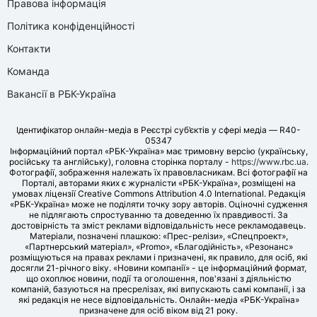
Правова інформація
Політика конфіденційності
Контакти
Команда
Вакансії в РБК-Україна
Ідентифікатор онлайн-медіа в Реєстрі суб’єктів у сфері медіа — R40-
05347
Інформаційний портал «РБК-Україна» має тримовну версію (українську,
російську та англійську), головна сторінка порталу -
https://www.rbc.ua
.
Фотографії, зображення належать їх правовласникам. Всі фотографії на
Порталі, авторами яких є журналісти «РБК-Україна», розміщені на
умовах ліцензії Creative Commons Attribution 4.0 International. Редакція
«РБК-Україна» може не поділяти точку зору авторів. Оціночні судження
не підлягають спростуванню та доведенню їх правдивості. За
достовірність та зміст реклами відповідальність несе рекламодавець.
Матеріали, позначені плашкою: «Прес-релізи», «Спецпроект»,
«Партнерський матеріал», «Promo», «Благодійність», «Резонанс»
розміщуються на правах реклами і призначені, як правило, для осіб, які
досягли 21-річного віку. «Новини компанії» - це інформаційний формат,
що охоплює новини, події та оголошення, пов'язані з діяльністю
компаній, базуються на пресрелізах, які випускають самі компанії, і за
які редакція не несе відповідальність. Онлайн-медіа «РБК-Україна»
призначене для осіб віком від 21 року.