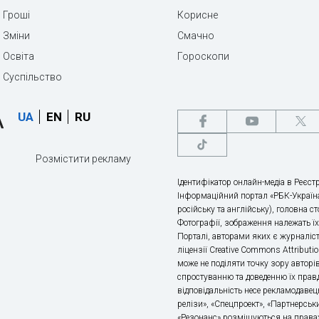
Гроші
Корисне
Зміни
Смачно
Освіта
Гороскопи
Суспільство
UA
EN
RU
Розмістити рекламу
Ідентифікатор онлайн-медіа в Реєстр
Інформаційний портал «РБК-Україна
російську та англійську), головна с
Фотографії, зображення належать ї
Порталі, авторами яких є журналіс
ліцензії Creative Commons Attributio
може не поділяти точку зору авторі
спростуванню та доведенню їх правд
відповідальність несе рекламодавец
релізи», «Спецпроект», «Партнерськи
«Резонанс» розміщуються на правах