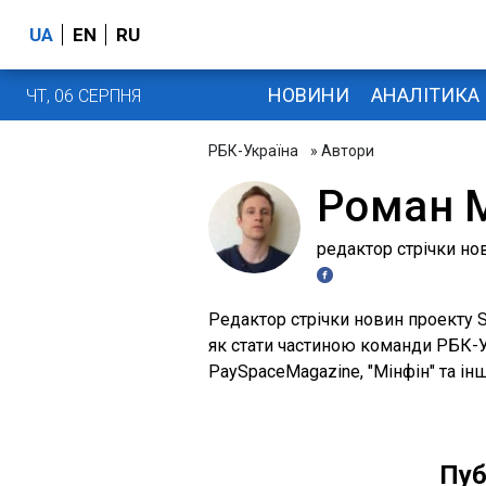
UA
EN
RU
НОВИНИ
АНАЛІТИКА
ЧТ, 06 СЕРПНЯ
РБК-Україна
» Автори
Роман 
редактор стрічки нов
Редактор стрічки новин проекту St
як стати частиною команди РБК-У
PaySpaceMagazine, "Мінфін" та інш
Пуб