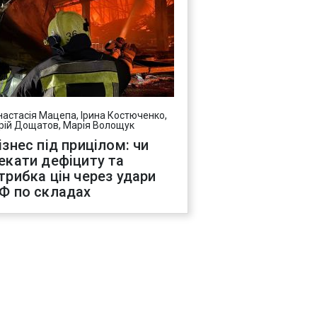
настасія Мацепа, Ірина Костюченко,
рій Дощатов, Марія Волощук
ізнес під прицілом: чи
екати дефіциту та
трибка цін через удари
Ф по складах