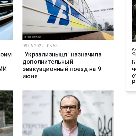
09.06.2022 - 05:53
А
воим
"Укрзализныця" назначила
Ю
дополнительный
Б
ч
СМИ
эвакуационный поезд на 9
с
июня
Р