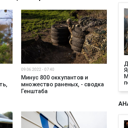
Д
Я
09.06.2022 - 07:40
М
Минус 800 оккупантов и
п
ть,
множество раненых, - сводка
Генштаба
АН