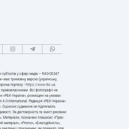
і суб’єктів у сфері медіа — R40-05347
» має тримовну версію (українську,
торінка порталу -
https://www.rbc.ua
.
х правовласникам. Всі фотографії на
ти «РБК-Україна», розміщені на умовах
n 4.0 International. Редакція «РБК-Україна»
в. Оціночні судження не підлягають
ивості. За достовірність та зміст реклами
ь. Матеріали, позначені плашкою: «Прес-
й матеріал», «Promo», «Благодійність»,
 реклами і призначені, як правило, для