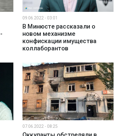
09.06.2022 - 03:01
В Минюсте рассказали о
-
новом механизме
конфискации имущества
коллаборантов
07.06.2022 - 08:25
Оккупанты обстреляли в