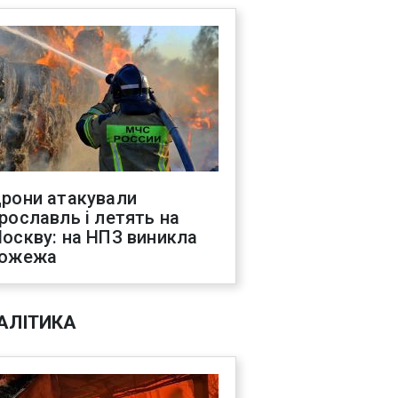
рони атакували
рославль і летять на
оскву: на НПЗ виникла
ожежа
АЛІТИКА