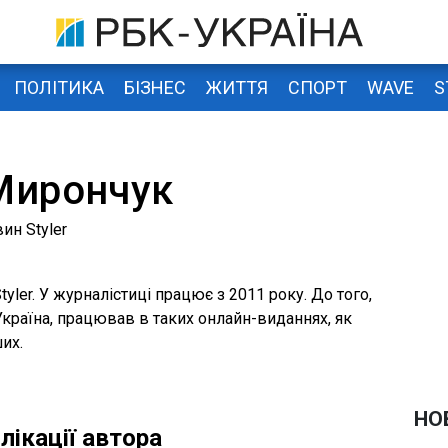
ПОЛІТИКА
БІЗНЕС
ЖИТТЯ
СПОРТ
WAVE
S
Мирончук
ин Styler
yler. У журналістиці працює з 2011 року. До того,
країна, працював в таких онлайн-виданнях, як
их.
НО
лікації автора