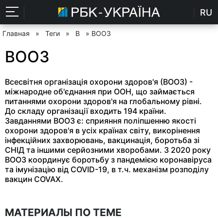
RU
Главная
»
Теги
»
В
» ВООЗ
ВООЗ
Всесвітня організація охорони здоров'я (ВООЗ) -
міжнародне об'єднання при ООН, що займається
питаннями охорони здоров'я на глобальному рівні.
До складу організації входить 194 країни.
Завданнями ВООЗ є: сприяння поліпшенню якості
охорони здоров'я в усіх країнах світу, викорінення
інфекційних захворювань, вакцинація, боротьба зі
СНІД та іншими серйозними хворобами. З 2020 року
ВООЗ координує боротьбу з пандемією коронавіруса
та імунізацію від COVID-19, в т.ч. механізм розподілу
вакцин COVAX.
МАТЕРИАЛЫ ПО ТЕМЕ