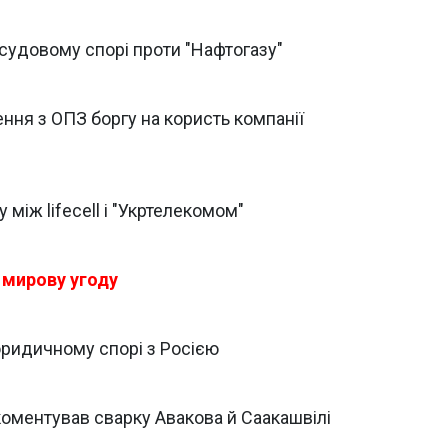
 судовому спорі проти "Нафтогазу"
ння з ОПЗ боргу на користь компанії
між lifecell і "Укртелекомом"
 мирову угоду
 юридичному спорі з Росією
оментував сварку Авакова й Саакашвілі