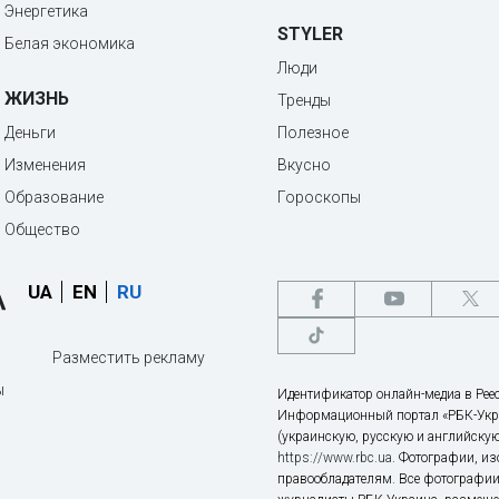
Энергетика
STYLER
Белая экономика
Люди
ЖИЗНЬ
Тренды
Деньги
Полезное
Изменения
Вкусно
Образование
Гороскопы
Общество
UA
EN
RU
Разместить рекламу
ы
Идентификатор онлайн-медиа в Реес
Информационный портал «РБК-Укр
(украинскую, русскую и английскую
https://www.rbc.ua
. Фотографии, и
правообладателям. Все фотографии