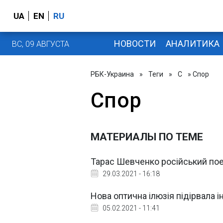
UA
EN
RU
НОВОСТИ
АНАЛИТИКА
ВС, 09 АВГУСТА
РБК-Украина
»
Теги
»
С
» Спор
Спор
МАТЕРИАЛЫ ПО ТЕМЕ
Тарас Шевченко російський поет
29.03.2021 - 16:18
Нова оптична ілюзія підірвала 
05.02.2021 - 11:41