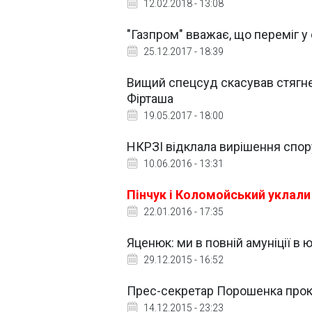
12.02.2018 - 13:08
"Газпром" вважає, що переміг у
25.12.2017 - 18:39
Вищий спецсуд скасував стягне
Фірташа
19.05.2017 - 18:00
НКРЗІ відклала вирішення спору 
10.06.2016 - 13:31
Пінчук і Коломойський уклали
22.01.2016 - 17:35
Яценюк: ми в повній амуніції в
29.12.2015 - 16:52
Прес-секретар Порошенка прок
14.12.2015 - 23:23