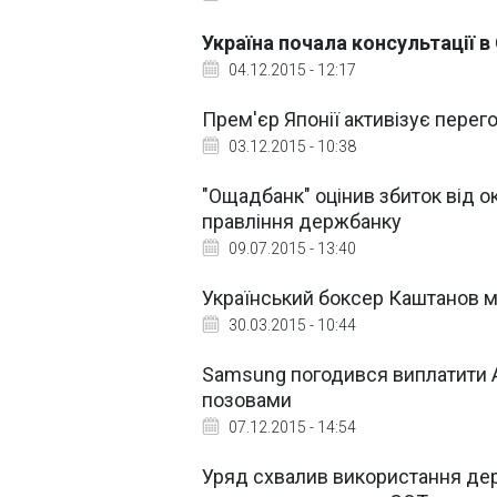
Україна почала консультації 
04.12.2015 - 12:17
Прем'єр Японії активізує перег
03.12.2015 - 10:38
"Ощадбанк" оцінив збиток від ок
правління держбанку
09.07.2015 - 13:40
Український боксер Каштанов м
30.03.2015 - 10:44
Samsung погодився виплатити A
позовами
07.12.2015 - 14:54
Уряд схвалив використання дер