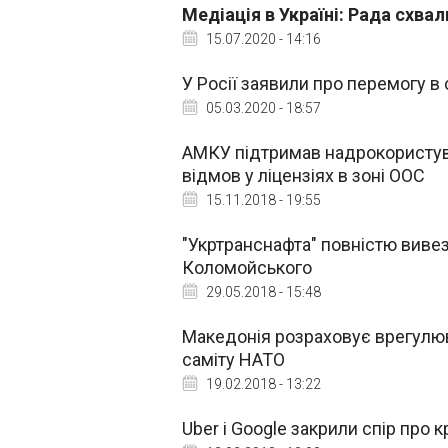
Медіація в Україні: Рада схва
15.07.2020 - 14:16
У Росії заявили про перемогу в
05.03.2020 - 18:57
АМКУ підтримав надрокористува
відмов у ліцензіях в зоні ООС
15.11.2018 - 19:55
"Укртранснафта" повністю вивез
Коломойського
29.05.2018 - 15:48
Македонія розраховує врегулюва
саміту НАТО
19.02.2018 - 13:22
Uber і Google закрили спір про 