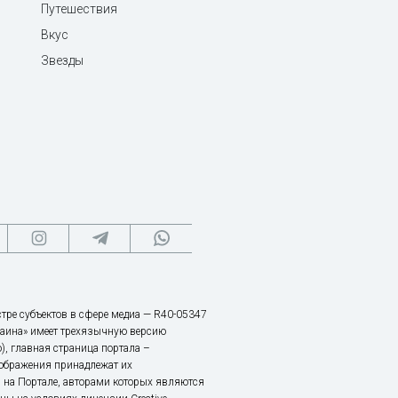
Путешествия
Вкус
Звезды
тре субъектов в сфере медиа — R40-05347
аина» имеет трехязычную версию
), главная страница портала –
зображения принадлежат их
 на Портале, авторами которых являются