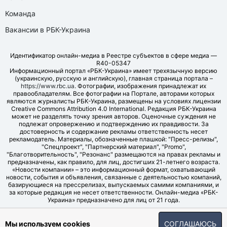
Команда
Вакансии в РБК-Украина
Идентификатор онлайн-медиа в Реестре субъектов в сфере медиа —
R40-05347
Информационный портал «РБК-Украина» имеет трехязычную версию
(украинскую, русскую и английскую), главная страница портала –
https://www.rbc.ua
. Фотографии, изображения принадлежат их
правообладателям. Все фотографии на Портале, авторами которых
являются журналисты РБК-Украина, размещены на условиях лицензии
Creative Commons Attribution 4.0 International. Редакция РБК-Украина
может не разделять точку зрения авторов. Оценочные суждения не
подлежат опровержению и подтверждению их правдивости. За
достоверность и содержание рекламы ответственность несет
рекламодатель. Материалы, обозначенные плашкой: "Пресс-релизы",
"Спецпроект", "Партнерский материал", "Promo",
"Благотворительность", "Резонанс" размещаются на правах рекламы и
предназначены, как правило, для лиц, достигших 21-летнего возраста.
«Новости компании» – это информационный формат, охватывающий
новости, события и объявления, связанные с деятельностью компаний,
базирующиеся на прессрелизах, выпускаемых самими компаниями, и
за которые редакция не несет ответственности. Онлайн-медиа «РБК-
Украина» предназначено для лиц от 21 года.
© LLC "UBT MEDIA", 2006-2026.
Мы используем cookies
СОГЛАШАЮСЬ