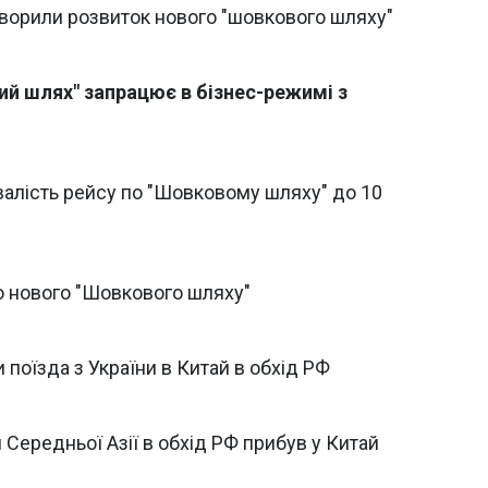
оворили розвиток нового "шовкового шляху"
й шлях" запрацює в бізнес-режимі з
алість рейсу по "Шовковому шляху" до 10
о нового "Шовкового шляху"
поїзда з України в Китай в обхід РФ
 Середньої Азії в обхід РФ прибув у Китай