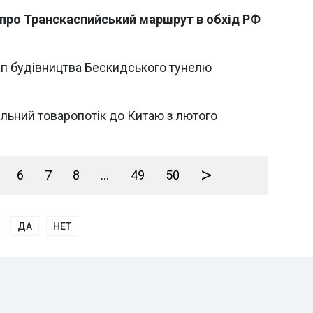
 про Транскаспийський маршрут в обхід РФ
ап будівництва Бескидського тунелю
ільний товаропотік до Китаю з лютого
>
6
7
8
...
49
50
ДА
НЕТ