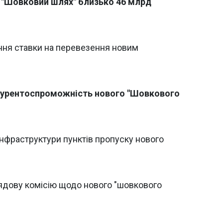
в "Шовковий шлях" близько 46 млрд
ння ставки на перевезення новим
нкурентоспроможність нового "Шовкового
нфраструктури пунктів пропуску нового
ядову комісію щодо нового "шовкового