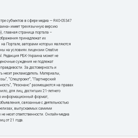
тре субъектов в сфере медиа — R40-05347
аина» имеет трехязычную версию
), главная страница портала –
зображения принадлежат их
 на Портале, авторами которых являются
ы на условиях лицензии Creative
nal. Редакция РБК-Украина может не
ценочные суждения не подлежат
правдивости. За достоверность и
ь несет рекламодатель. Материалы,
зы", "Спецпроект", "Партнерский
ьность", "Резонанс" размещаются на правах
ило, для лиц, достигших 21-летнего
это информационный формат,
объявления, связанные с деятельностью
релизах, выпускаемых самими
 не несет ответственности. Онлайн-медиа
ц от 21 года.