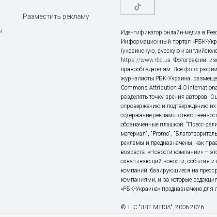
Разместить рекламу
ы
Идентификатор онлайн-медиа в Реес
Информационный портал «РБК-Укр
(украинскую, русскую и английскую
https://www.rbc.ua
. Фотографии, и
правообладателям. Все фотографии
журналисты РБК-Украина, размещен
Commons Attribution 4.0 Internatio
разделять точку зрения авторов. О
опровержению и подтверждению их 
содержание рекламы ответственност
обозначенные плашкой: "Пресс-рели
материал", "Promo", "Благотворител
рекламы и предназначены, как прав
возраста. «Новости компании» – 
охватывающий новости, события и 
компаний, базирующиеся на пресс
компаниями, и за которые редакция
«РБК-Украина» предназначено для ли
© LLC "UBT MEDIA", 2006-2026.