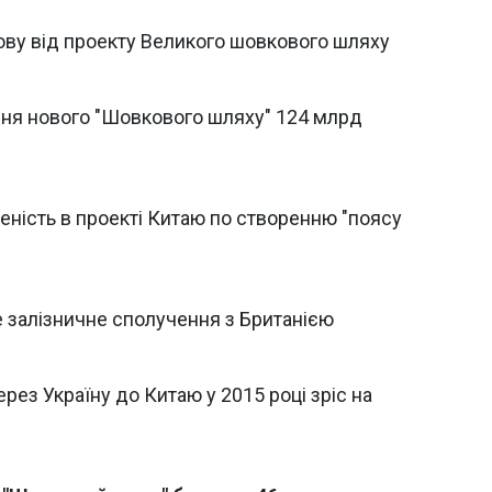
ову від проекту Великого шовкового шляху
ння нового "Шовкового шляху" 124 млрд
еність в проекті Китаю по створенню "поясу
 залізничне сполучення з Британією
рез Україну до Китаю у 2015 році зріс на