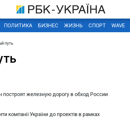
ПОЛИТИКА
БИЗНЕС
ЖИЗНЬ
СПОРТ
WAVE
й путь
уть
н построят железную дорогу в обход России
ити компанії України до проектів в рамках