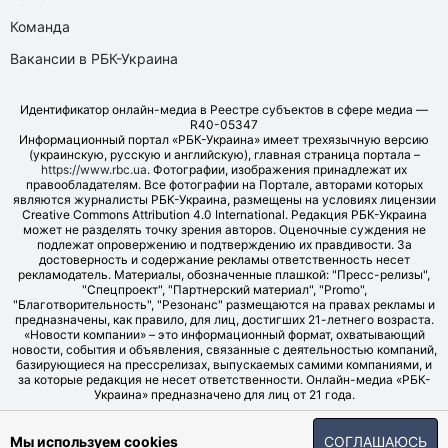
Команда
Вакансии в РБК-Украина
Идентификатор онлайн-медиа в Реестре субъектов в сфере медиа —
R40-05347
Информационный портал «РБК-Украина» имеет трехязычную версию
(украинскую, русскую и английскую), главная страница портала –
https://www.rbc.ua
. Фотографии, изображения принадлежат их
правообладателям. Все фотографии на Портале, авторами которых
являются журналисты РБК-Украина, размещены на условиях лицензии
Creative Commons Attribution 4.0 International. Редакция РБК-Украина
может не разделять точку зрения авторов. Оценочные суждения не
подлежат опровержению и подтверждению их правдивости. За
достоверность и содержание рекламы ответственность несет
рекламодатель. Материалы, обозначенные плашкой: "Пресс-релизы",
"Спецпроект", "Партнерский материал", "Promo",
"Благотворительность", "Резонанс" размещаются на правах рекламы и
предназначены, как правило, для лиц, достигших 21-летнего возраста.
«Новости компании» – это информационный формат, охватывающий
новости, события и объявления, связанные с деятельностью компаний,
базирующиеся на прессрелизах, выпускаемых самими компаниями, и
за которые редакция не несет ответственности. Онлайн-медиа «РБК-
Украина» предназначено для лиц от 21 года.
© LLC "UBT MEDIA", 2006-2026.
Мы используем cookies
СОГЛАШАЮСЬ