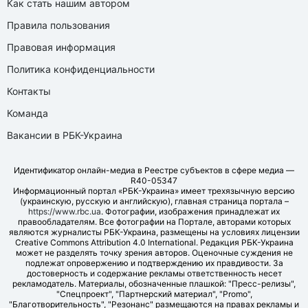
Как стать нашим автором
Правила пользования
Правовая информация
Политика конфиденциальности
Контакты
Команда
Вакансии в РБК-Украина
Идентификатор онлайн-медиа в Реестре субъектов в сфере медиа —
R40-05347
Информационный портал «РБК-Украина» имеет трехязычную версию
(украинскую, русскую и английскую), главная страница портала –
https://www.rbc.ua
. Фотографии, изображения принадлежат их
правообладателям. Все фотографии на Портале, авторами которых
являются журналисты РБК-Украина, размещены на условиях лицензии
Creative Commons Attribution 4.0 International. Редакция РБК-Украина
может не разделять точку зрения авторов. Оценочные суждения не
подлежат опровержению и подтверждению их правдивости. За
достоверность и содержание рекламы ответственность несет
рекламодатель. Материалы, обозначенные плашкой: "Пресс-релизы",
"Спецпроект", "Партнерский материал", "Promo",
"Благотворительность", "Резонанс" размещаются на правах рекламы и