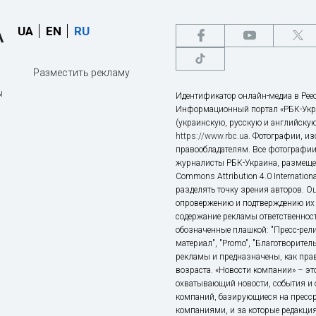
UA
EN
RU
Разместить рекламу
ы
Идентификатор онлайн-медиа в Реес
Информационный портал «РБК-Укр
(украинскую, русскую и английскую
https://www.rbc.ua
. Фотографии, и
правообладателям. Все фотографии
журналисты РБК-Украина, размещен
Commons Attribution 4.0 Internatio
разделять точку зрения авторов. О
опровержению и подтверждению их 
содержание рекламы ответственност
обозначенные плашкой: "Пресс-рели
материал", "Promo", "Благотворител
рекламы и предназначены, как прав
возраста. «Новости компании» – 
охватывающий новости, события и 
компаний, базирующиеся на пресс
компаниями, и за которые редакция