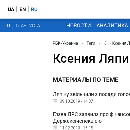
UA
EN
RU
НОВОСТИ
АНАЛИТИКА
ПТ, 07 АВГУСТА
РБК-Украина
»
Теги
»
К
» Ксения 
Ксения Ляпи
МАТЕРИАЛЫ ПО ТЕМЕ
Ляпіну звільнили з посади гол
09.10.2019 - 14:37
Глава ДРС заявила про фінансо
Держекоінспекцією
11.02.2019 - 15:15