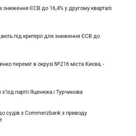
їв зниження ЄСВ до 16,4% у другому кварталі
ють під критерії для зниження ЄСВ до
нко переміг в окрузі №216 міста Києва, -
з'їзд партії Яценюка і Турчинова
до судів з Commerzbank з приводу
т