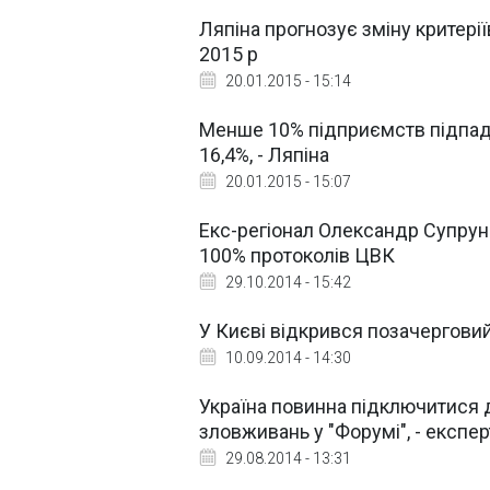
Ляпіна прогнозує зміну критері
2015 р
20.01.2015 - 15:14
Менше 10% підприємств підпада
16,4%, - Ляпіна
20.01.2015 - 15:07
Екс-регіонал Олександр Супруне
100% протоколів ЦВК
29.10.2014 - 15:42
У Києві відкрився позачерговий 
10.09.2014 - 14:30
Україна повинна підключитися 
зловживань у "Форумі", - експер
29.08.2014 - 13:31