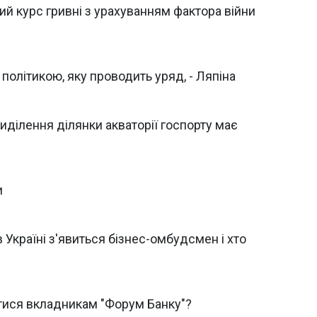
й курс гривні з урахуванням фактора війни
 політикою, яку проводить уряд, - Ляпіна
виділення ділянки акваторії госпорту має
и
в Україні з'явиться бізнес-омбудсмен і хто
атися вкладникам "Форум Банку"?