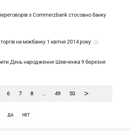
переговорів з Commerzbank стосовно банку
торгів на міжбанку 1 квітня 2014 року
обити День народження Шевченка 9 березня
>
6
7
8
...
49
50
ДА
НЕТ