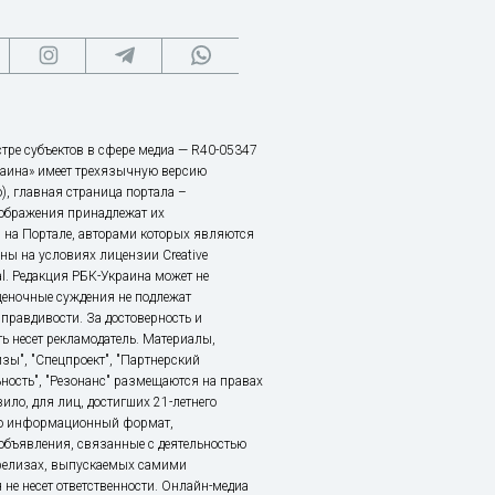
тре субъектов в сфере медиа — R40-05347
аина» имеет трехязычную версию
), главная страница портала –
зображения принадлежат их
 на Портале, авторами которых являются
ы на условиях лицензии Creative
nal. Редакция РБК-Украина может не
ценочные суждения не подлежат
правдивости. За достоверность и
ь несет рекламодатель. Материалы,
зы", "Спецпроект", "Партнерский
ьность", "Резонанс" размещаются на правах
ило, для лиц, достигших 21-летнего
это информационный формат,
объявления, связанные с деятельностью
релизах, выпускаемых самими
 не несет ответственности. Онлайн-медиа