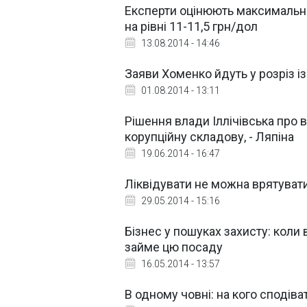
Експерти оцінюють максимальни
на рівні 11-11,5 грн/дол
13.08.2014 - 14:46
Заяви Хоменко йдуть у розріз із
01.08.2014 - 13:11
Рішення влади Іллічівська про 
корупційну складову, - Ляпіна
19.06.2014 - 16:47
Ліквідувати не можна врятуват
29.05.2014 - 15:16
Бізнес у пошуках захисту: коли 
займе цю посаду
16.05.2014 - 13:57
В одному човні: на кого сподів