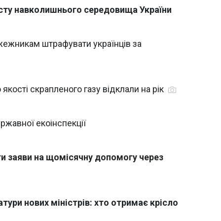
хисту навколишнього середовища України
жежникам штрафувати українців за
кості скрапленого газу відклали на рік
ржавної екоінспекції
и заяви на щомісячну допомогу через
тури нових міністрів: хто отримає крісло