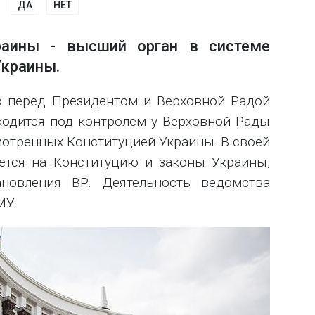
ДА
НЕТ
раины - высший орган в системе
Украины.
о перед Президентом и Верховной Радой
ходится под контролем у Верховной Рады
мотренных Конституцией Украины. В своей
ется на Конституцию и законы Украины,
новления ВР. Деятельность ведомства
МУ.