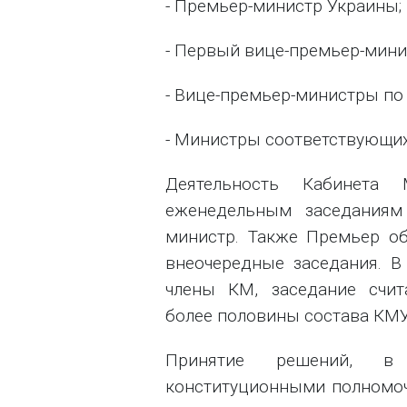
- Премьер-министр Украины;
- Первый вице-премьер-мини
- Вице-премьер-министры по
- Министры соответствующих
Деятельность Кабинета 
еженедельным заседаниям
министр. Также Премьер о
внеочередные заседания. В
члены КМ, заседание счит
более половины состава КМУ
Принятие решений, в
конституционными полномо