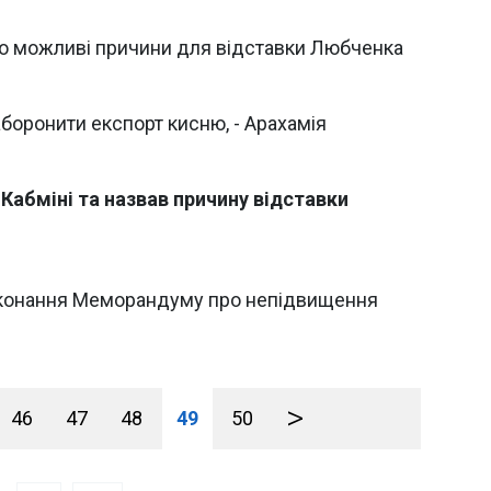
но можливі причини для відставки Любченка
боронити експорт кисню, - Арахамія
 Кабміні та назвав причину відставки
иконання Меморандуму про непідвищення
>
46
47
48
49
50