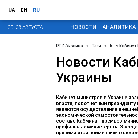
UA
EN
RU
НОВОСТИ
АНАЛИТИКА
СБ, 08 АВГУСТА
РБК-Украина
»
Теги
»
К
» Кабинет
Новости Каб
Украины
Кабинет министров в Украине яв
власти, подотчетный президенту 
являются осуществление внешней
экономической самостоятельност
составе Кабмина - премьер-минис
профильных министерств. Заседа
принимаются поименным голосов