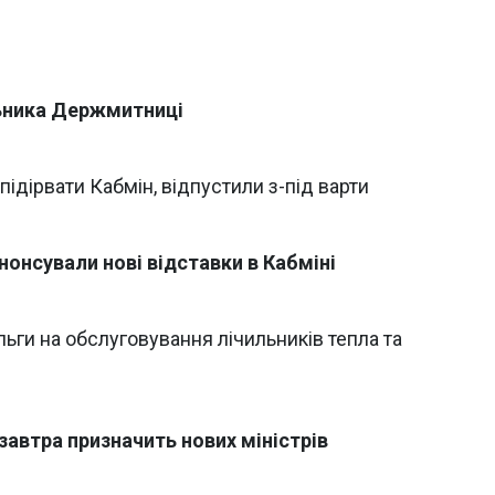
ьника Держмитниці
ідірвати Кабмін, відпустили з-під варти
анонсували нові відставки в Кабміні
льги на обслуговування лічильників тепла та
завтра призначить нових міністрів