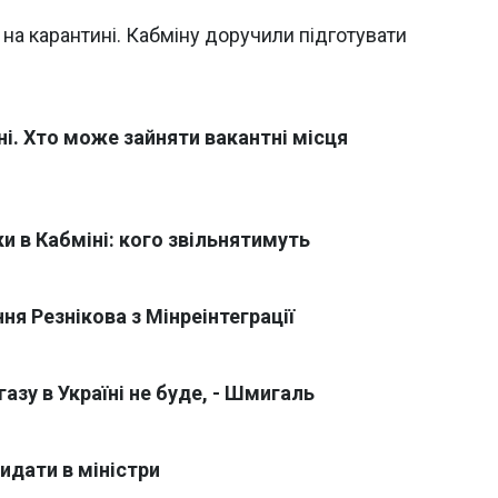
на карантині. Кабміну доручили підготувати
ні. Хто може зайняти вакантні місця
и в Кабміні: кого звільнятимуть
ня Резнікова з Мінреінтеграції
азу в Україні не буде, - Шмигаль
дидати в міністри