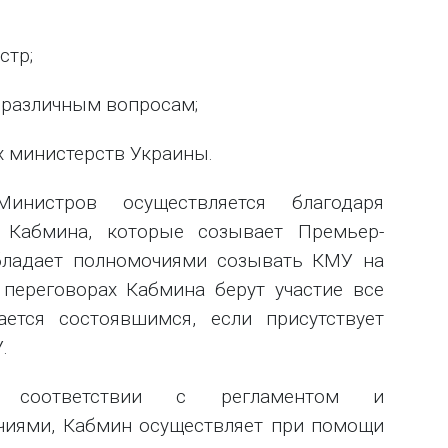
стр;
 различным вопросам;
 министерств Украины.
Министров осуществляется благодаря
 Кабмина, которые созывает Премьер-
бладает полномочиями созывать КМУ на
 переговорах Кабмина берут участие все
ается состоявшимся, если присутствует
.
 соответствии с регламентом и
чиями, Кабмин осуществляет при помощи