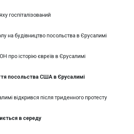
яху госпіталізований
олу на будівництво посольства в Єрусалимі
ОН про історію євреїв в Єрусалимі
ття посольства США в Єрусалимі
алимі відкрився після триденного протесту
иється в середу