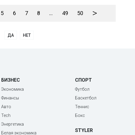
>
5
6
7
8
...
49
50
ДА
НЕТ
БИЗНЕС
СПОРТ
Экономика
Футбол
Финансы
Баскетбол
Авто
Теннис
Tech
Бокс
Энергетика
STYLER
Белая экономика