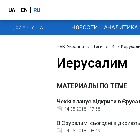
UA
EN
RU
НОВОСТИ
АНАЛИТИКА
ПТ, 07 АВГУСТА
РБК-Украина
»
Теги
»
И
» Иерусал
Иерусалим
МАТЕРИАЛЫ ПО ТЕМЕ
Чехія планує відкрити в Єрус
14.05.2018 - 17:58
В Єрусалимі сьогодні відкриють
14.05.2018 - 08:49