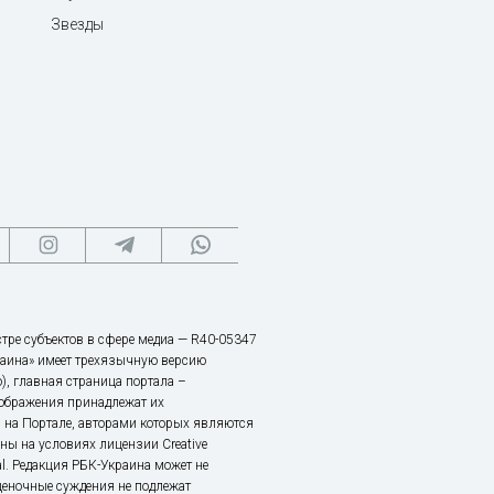
Звезды
тре субъектов в сфере медиа — R40-05347
аина» имеет трехязычную версию
), главная страница портала –
зображения принадлежат их
 на Портале, авторами которых являются
ы на условиях лицензии Creative
nal. Редакция РБК-Украина может не
ценочные суждения не подлежат