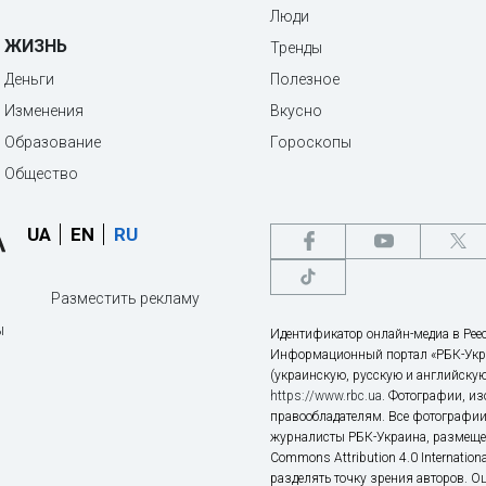
Люди
ЖИЗНЬ
Тренды
Деньги
Полезное
Изменения
Вкусно
Образование
Гороскопы
Общество
UA
EN
RU
Разместить рекламу
ы
Идентификатор онлайн-медиа в Реес
Информационный портал «РБК-Укр
(украинскую, русскую и английскую
https://www.rbc.ua
. Фотографии, и
правообладателям. Все фотографии
журналисты РБК-Украина, размещен
Commons Attribution 4.0 Internatio
разделять точку зрения авторов. О