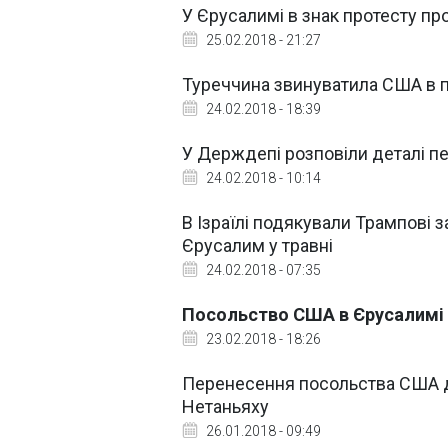
У Єрусалимі в знак протесту пр
25.02.2018 - 21:27
Туреччина звинуватила США в п
24.02.2018 - 18:39
У Держдепі розповіли деталі 
24.02.2018 - 10:14
В Ізраїлі подякували Трампові 
Єрусалим у травні
24.02.2018 - 07:35
Посольство США в Єрусалимі 
23.02.2018 - 18:26
Перенесення посольства США д
Нетаньяху
26.01.2018 - 09:49