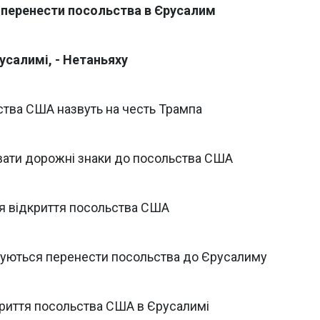
и перенести посольства в Єрусалим
усалимі, - Нетаньяху
ства США назвуть на честь Трампа
вати дорожні знаки до посольства США
я відкриття посольства США
отуються перенести посольства до Єрусалиму
криття посольства США в Єрусалимі