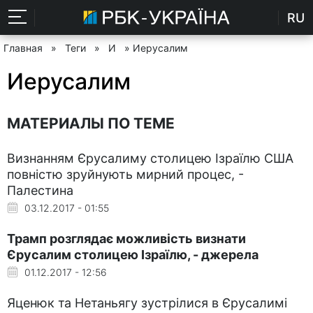
RU
Главная
»
Теги
»
И
» Иерусалим
Иерусалим
МАТЕРИАЛЫ ПО ТЕМЕ
Визнанням Єрусалиму столицею Ізраїлю США
повністю зруйнують мирний процес, -
Палестина
03.12.2017 - 01:55
Трамп розглядає можливість визнати
Єрусалим столицею Ізраїлю, - джерела
01.12.2017 - 12:56
Яценюк та Нетаньягу зустрілися в Єрусалимі