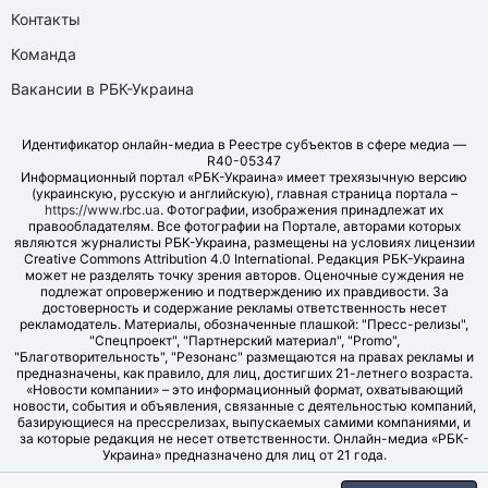
Контакты
Команда
Вакансии в РБК-Украина
Идентификатор онлайн-медиа в Реестре субъектов в сфере медиа —
R40-05347
Информационный портал «РБК-Украина» имеет трехязычную версию
(украинскую, русскую и английскую), главная страница портала –
https://www.rbc.ua
. Фотографии, изображения принадлежат их
правообладателям. Все фотографии на Портале, авторами которых
являются журналисты РБК-Украина, размещены на условиях лицензии
Creative Commons Attribution 4.0 International. Редакция РБК-Украина
может не разделять точку зрения авторов. Оценочные суждения не
подлежат опровержению и подтверждению их правдивости. За
достоверность и содержание рекламы ответственность несет
рекламодатель. Материалы, обозначенные плашкой: "Пресс-релизы",
"Спецпроект", "Партнерский материал", "Promo",
"Благотворительность", "Резонанс" размещаются на правах рекламы и
предназначены, как правило, для лиц, достигших 21-летнего возраста.
«Новости компании» – это информационный формат, охватывающий
новости, события и объявления, связанные с деятельностью компаний,
базирующиеся на прессрелизах, выпускаемых самими компаниями, и
за которые редакция не несет ответственности. Онлайн-медиа «РБК-
Украина» предназначено для лиц от 21 года.
© LLC "UBT MEDIA", 2006-2026.