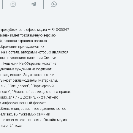
тре субъектов в сфере медиа — R40-05347
аина» имеет трехязычную версию
), главная страница портала –
зображения принадлежат их
 на Портале, авторами которых являются
ы на условиях лицензии Creative
nal. Редакция РБК-Украина может не
ценочные суждения не подлежат
правдивости. За достоверность и
ь несет рекламодатель. Материалы,
зы", "Спецпроект", "Партнерский
ьность", "Резонанс" размещаются на правах
ило, для лиц, достигших 21-летнего
это информационный формат,
объявления, связанные с деятельностью
релизах, выпускаемых самими
 не несет ответственности. Онлайн-медиа
ц от 21 года.