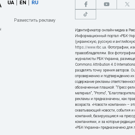
UA
EN
RU
Разместить рекламу
ы
Идентификатор онлайн-медиа в Реес
Информационный портал «РБК-Укр
(украинскую, русскую и английскую
https://www.rbc.ua
. Фотографии, и
правообладателям. Все фотографии
журналисты РБК-Украина, размещен
Commons Attribution 4.0 Internatio
разделять точку зрения авторов. О
опровержению и подтверждению их 
содержание рекламы ответственност
обозначенные плашкой: "Пресс-рели
материал", "Promo", "Благотворител
рекламы и предназначены, как прав
возраста. «Новости компании» – 
охватывающий новости, события и 
компаний, базирующиеся на пресс
компаниями, и за которые редакция
«РБК-Украина» предназначено для ли